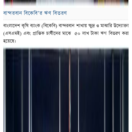
বান্দরবান বিকেবি’র ঋণ বিতরণ
বাংলাদেশ কৃষি ব্যাংক (বিকেবি) বান্দরবান শাখায় ক্ষুদ্র ও মাঝারি উদ্যোক্তা
(এসএমই) এবং প্রান্তিক চাষীদের মাঝে ৫০ লাখ টাকা ঋণ বিতরণ করা
হয়েছে।