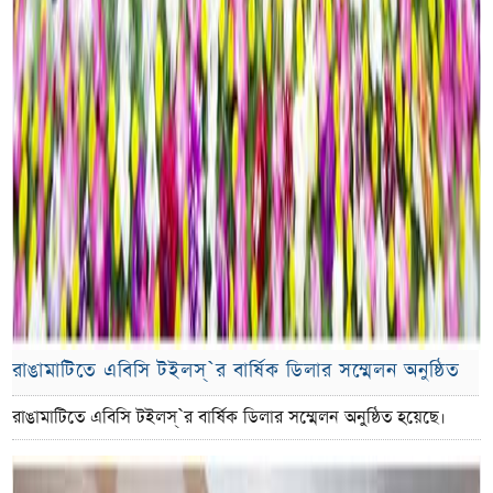
রাঙামাটিতে এবিসি টইলস্`র বার্ষিক ডিলার সম্মেলন অনুষ্ঠিত
রাঙামাটিতে এবিসি টইলস্`র বার্ষিক ডিলার সম্মেলন অনুষ্ঠিত হয়েছে।