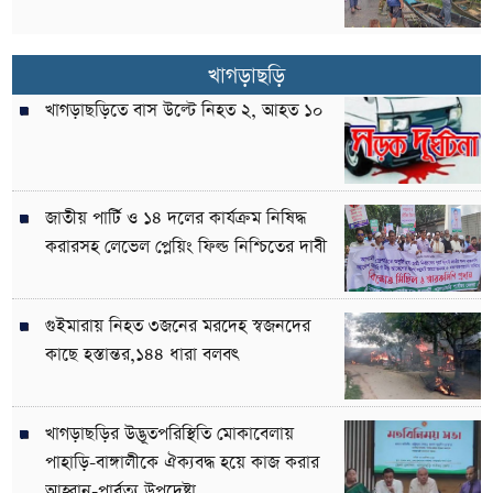
খাগড়াছড়ি
খাগড়াছড়িতে বাস উল্টে নিহত ২, আহত ১০
জাতীয় পার্টি ও ১৪ দলের কার্যক্রম নিষিদ্ধ
করারসহ লেভেল প্লেয়িং ফিল্ড নিশ্চিতের দাবী
গুইমারায় নিহত ৩জনের মরদেহ স্বজনদের
কাছে হস্তান্তর,১৪৪ ধারা বলবৎ
খাগড়াছড়ির উদ্ভূতপরিস্থিতি মোকাবেলায়
পাহাড়ি-বাঙ্গালীকে ঐক্যবদ্ধ হয়ে কাজ করার
আহ্বান-পার্বত্য উপদেষ্টা