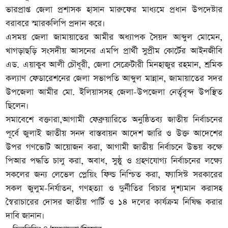
ভারপ্রাপ্ত জেলা প্রশাসক হাসান মারুফের মাধ্যমে প্রধান উপদেষ্টার
বরাবরে স্মারকলিপি প্রদান করে।
এসময় জেলা জামায়াতের আমীর অধ্যাপক সৈয়দ আব্দুল মোমেন,
খাগড়াছড়ি সংসদীয় আসনের এমপি প্রার্থী সুপ্রীম কোর্টের আইনজীবি
এড. এয়াকুব আলী চৌধূরী, জেলা সেক্রেটারী মিনহাজুর রহমান, শ্রমিক
কল্যাণ ফেডারেশনের জেলা সভাপতি আব্দুল মান্নান, জামায়াতের সদর
উপজেলা আমীর মো. ইলিয়াসসহ জেলা-উপজেলা নের্তৃবৃন্দ উপস্থিত
ছিলেন।
সমাবেশে বক্তারা,আগামী ফেব্রুয়ারিতে অনুষ্ঠিতব্য জাতীয় নির্বাচনের
পূর্বে জুলাই জাতীয় সনদ বাস্তবায়ন আদেশ জারি ও উক্ত আদেশের
উপর গণভোট আয়োজন করা, আগামী জাতীয় নির্বাচনে উভয় কক্ষে
পিআর পদ্ধতি চালু করা, অবাধ, সুষ্ঠু ও গ্রহণযোগ্য নির্বাচনের লক্ষ্যে
সকলের জন্য লেভেল প্লেয়িং ফিল্ড নিশ্চিত করা, ফ্যাসিস্ট সরকারের
সকল জুলুম-নির্যাতন, গণহত্যা ও দুর্নীতির বিচার দৃশ্যমান করাসহ
স্বৈরাচারের দোসর জাতীয় পার্টি ও ১৪ দলের কার্যক্রম নিষিদ্ধ করার
দাবি জানান।