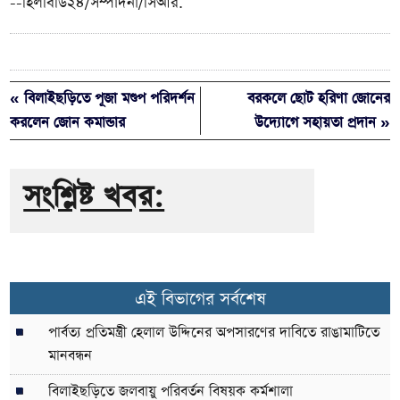
--হিলবিডি২৪/সম্পাদনা/সিআর.
« বিলাইছড়িতে পূজা মণ্ডপ পরিদর্শন
বরকলে ছোট হরিণা জোনের
করলেন জোন কমান্ডার
উদ্যোগে সহায়তা প্রদান »
সংশ্লিষ্ট খবর:
এই বিভাগের সর্বশেষ
পার্বত্য প্রতিমন্ত্রী হেলাল উদ্দিনের অপসারণের দাবিতে রাঙামাটিতে
মানবন্ধন
বিলাইছড়িতে জলবায়ু পরিবর্তন বিষয়ক কর্মশালা