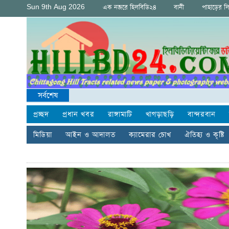
Sun 9th Aug 2026
এক নজরে হিলবিডি২৪
বানী
পাহাড়ের ল
সর্বশেষ
প্রচ্ছদ
প্রধান খবর
রাঙ্গামাটি
খাগড়াছড়ি
বান্দরবান
মিডিয়া
আইন ও আদালত
ক্যামেরার চোখ
ঐতিহ্য ও কৃষ্টি