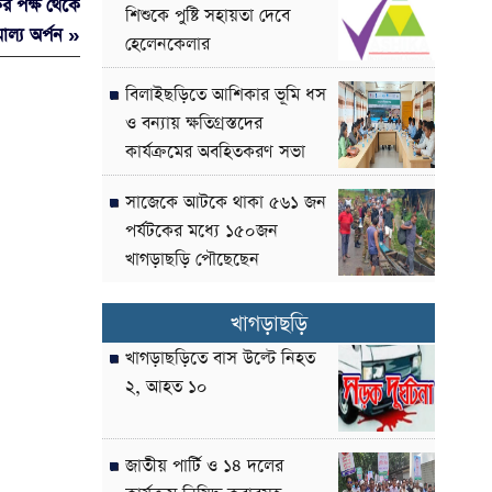
ের পক্ষ থেকে
শিশুকে পুষ্টি সহায়তা দেবে
মাল্য অর্পন »
হেলেনকেলার
বিলাইছড়িতে আশিকার ভূমি ধস
ও বন্যায় ক্ষতিগ্রস্তদের
কার্যক্রমের অবহিতকরণ সভা
সাজেকে আটকে থাকা ৫৬১ জন
পর্যটকের মধ্যে ১৫০জন
খাগড়াছড়ি পৌছেছেন
খাগড়াছড়ি
খাগড়াছড়িতে বাস উল্টে নিহত
২, আহত ১০
জাতীয় পার্টি ও ১৪ দলের