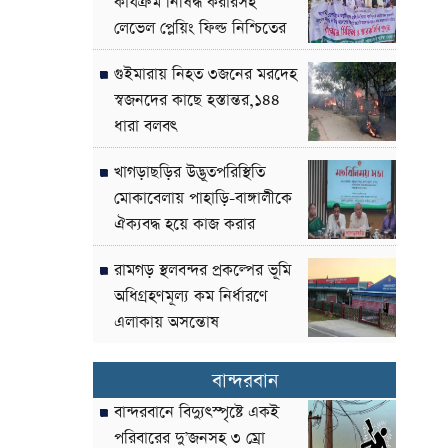
কার্যক্রম নিষিদ্ধ করারসহ
লেভেল প্লেয়িং ফিল্ড নিশ্চিতের
দাবী
গুইমারায় নিহত ৩জনের মরদেহ
স্বজনদের কাছে হস্তান্তর,১৪৪
ধারা বলবৎ
খাগড়াছড়ির উদ্ভূতপরিস্থিতি
মোকাবেলায় পাহাড়ি-বাঙ্গালীকে
ঐক্যবদ্ধ হয়ে কাজ করার
আহ্বান-পার্বত্য উপদেষ্টা
রামগড় স্থলবন্দর প্রকল্পের ভূমি
অধিগ্রহণমূল্য কম নির্ধারণে
এলাকায় অসন্তোষ
বান্দরবান
বান্দরবানে বিদ্যুৎস্পৃষ্টে একই
পরিবারের দু’জনসহ ৩ ম্রো