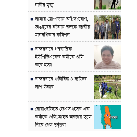
নারীর মৃত্যু
লামায় ম্রোপাড়ায় অগ্নিসংযোগ,
ভাঙচুরের ঘটনায় তদন্তে জাতীয়
মানবধিকার কমিশন
বান্দরবানে গণতান্ত্রিক
ইউপিডিএফের কর্মীকে গুলি
করে হত্যা
বান্দরবানে গুলিবিদ্ধ ৪ ব্যক্তির
লাশ উদ্ধার
রোয়াংছড়িতে জেএসএসের এক
কর্মীকে গুলি,আহত অবস্থায় তুলে
নিয়ে গেল দুর্বৃত্তরা