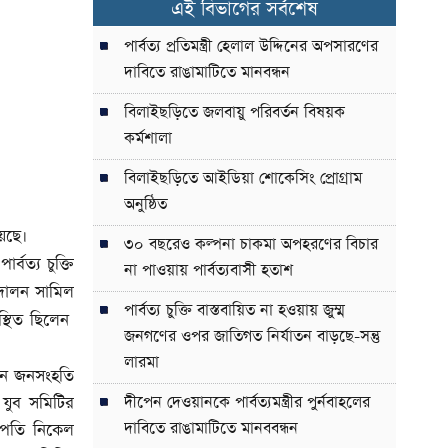
এই বিভাগের সর্বশেষ
পার্বত্য প্রতিমন্ত্রী হেলাল উদ্দিনের অপসারণের
দাবিতে রাঙামাটিতে মানবন্ধন
বিলাইছড়িতে জলবায়ু পরিবর্তন বিষয়ক
কর্মশালা
বিলাইছড়িতে আইডিয়া শোকেসিং প্রোগ্রাম
অনুষ্ঠিত
য়েছে।
৩০ বছরেও কল্পনা চাকমা অপহরণের বিচার
্বত্য চুক্তি
না পাওয়ায় পার্বত্যবাসী হতাশ
আন্দোলন সামিল
পার্বত্য চুক্তি বাস্তবায়িত না হওয়ায় জুম্ম
স্থিত ছিলেন
জনগণের ওপর জাতিগত নির্যাতন বাড়ছে-সন্তু
লারমা
াখেন জনসংহতি
 যুব সমিটির
দীপেন দেওয়ানকে পার্বত্যমন্ত্রীর পুর্নবাহলের
দাবিতে রাঙামাটিতে মানববন্ধন
ভাপতি নিকেল