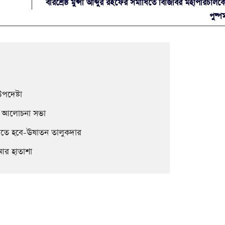
বীরশ্রেষ্ঠ মুন্সী আব্দুর রইফের সমাধিতে বিজিবির মহাপরিচালক
পুষ্প
উপদেষ্টা
ড়িতে আলোচনা সভা
 নিতে হবে-ঊষাতন তালুকদার
 আর হাতাশা