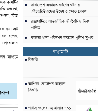
আয়োজক কমিটির
সারাদেশে অব্যাহত ধর্ষণের ঘটনায়
 তঞ্চঙ্গ্যা,
এইচডব্লিউএফের উদ্বেগ ও ক্ষোভ প্রকাশ
্চঙ্গ্যা, রিতা
রাঙামাটিতে আন্তর্জাতিক জীববৈচিত্র্য দিবস
পালিত
্তরিক নয়। এই
া আরও বলেন,
ফারুয়া থানা পরিদর্শন করলেন পুলিশ সুপার
 । প্রয়োজনে
রাঙামাটি
লের মাধ্যমে
বিজ্ঞপ্তি
আশিকা-কোটেশন আহ্বান
বিজ্ঞপ্তি
 করুন
পার্বত্যাঞ্চলের ৪২ হাজার ৭৯১