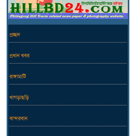
প্রচ্ছদ
প্রধান খবর
রাঙ্গামাটি
খাগড়াছড়ি
বান্দরবান