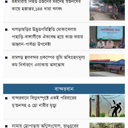
গুইমারায় নিহত ৩জনের মরদেহ স্বজনদের
কাছে হস্তান্তর,১৪৪ ধারা বলবৎ
খাগড়াছড়ির উদ্ভূতপরিস্থিতি মোকাবেলায়
পাহাড়ি-বাঙ্গালীকে ঐক্যবদ্ধ হয়ে কাজ করার
আহ্বান-পার্বত্য উপদেষ্টা
রামগড় স্থলবন্দর প্রকল্পের ভূমি অধিগ্রহণমূল্য
কম নির্ধারণে এলাকায় অসন্তোষ
বান্দরবান
বান্দরবানে বিদ্যুৎস্পৃষ্টে একই পরিবারের
দু’জনসহ ৩ ম্রো নারীর মৃত্যু
লামায় ম্রোপাড়ায় অগ্নিসংযোগ, ভাঙচুরের