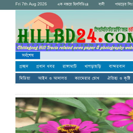
Fri 7th Aug 2026
এক নজরে হিলবিডি২৪
বানী
পাহাড়ের লি
সর্বশেষ
প্রচ্ছদ
প্রধান খবর
রাঙ্গামাটি
খাগড়াছড়ি
বান্দরবান
মিডিয়া
আইন ও আদালত
ক্যামেরার চোখ
ঐতিহ্য ও কৃষ্টি