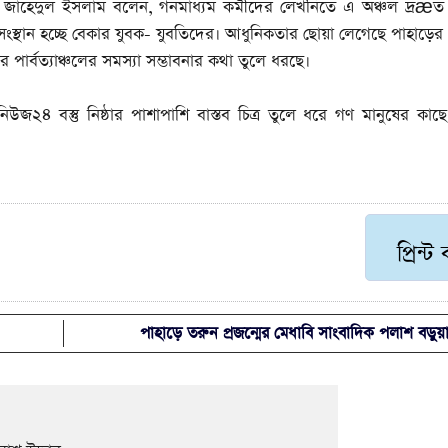
ো. জাহেদুল ইসলাম বলেন, গনমাধ্যম কর্মীদের লেখনিতে এ অঞ্চল দ্রæত উ
র্মসংস্থান হচ্ছে বেকার যুবক- যুবতিদের। আধুনিকতার ছোয়া লেগেছে পাহাড়ের প
 পার্বত্যাঞ্চলের সমস্যা সম্ভাবনার কথা তুলে ধরছে।
৪ বস্তু নিষ্ঠার পাশাপাশি বাস্তব চিত্র তুলে ধরে গণ মানুষের কাছ
প্রিন্ট
পাহাড়ে তরুন প্রজন্মের মেধাবি সাংবাদিক পলাশ বড়ু