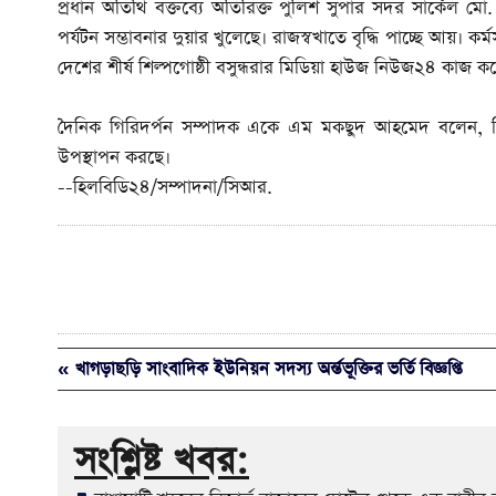
প্রধান অতিথি বক্তব্যে অতিরিক্ত পুলিশ সুপার সদর সার্কেল ম
পর্যটন সম্ভাবনার দুয়ার খুলেছে। রাজস্বখাতে বৃদ্ধি পাচ্ছে আয়। ক
দেশের শীর্ষ শিল্পগোষ্ঠী বসুন্ধরার মিডিয়া হাউজ নিউজ২৪ কাজ করে
দৈনিক গিরিদর্পন সম্পাদক একে এম মকছুদ আহমেদ বলেন, নিউজ২
উপস্থাপন করছে।
--হিলবিডি২৪/সম্পাদনা/সিআর.
« খাগড়াছড়ি সাংবাদিক ইউনিয়ন সদস্য অর্ন্তভূক্তির ভর্তি বিজ্ঞপ্তি
সংশ্লিষ্ট খবর: