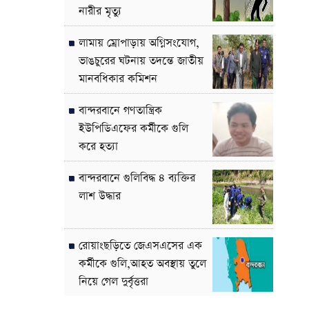
নারীর মৃত্যু
লামায় ম্রোপাড়ায় অগ্নিসংযোগ,
ভাঙচুরের ঘটনায় তদন্তে জাতীয়
মানবধিকার কমিশন
বান্দরবানে গণতান্ত্রিক
ইউপিডিএফের কর্মীকে গুলি
করে হত্যা
বান্দরবানে গুলিবিদ্ধ ৪ ব্যক্তির
লাশ উদ্ধার
রোয়াংছড়িতে জেএসএসের এক
কর্মীকে গুলি,আহত অবস্থায় তুলে
নিয়ে গেল দুর্বৃত্তরা