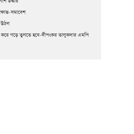
াশ উদ্ধার
িক্ষোভ-সমাবেশ
ে উঠল
িক্ষিত করে গড়ে তুলতে হবে-দীপংকর তালুকদার এমপি