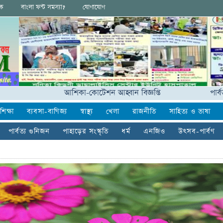
ংক
বাংলা ফন্ট সমস্যা?
যোগাযোগ
আশিকা-কোটেশন আহ্বান বিজ্ঞপ্তি
পার্বত্যাঞ্চলে
শিক্ষা
ব্যবসা-বাণিজ্য
স্বাস্থ্য
খেলা
রাজনীতি
সাহিত্য ও ভাষা
পার্বত্য গুনিজন
পাহাড়ের সংস্কৃতি
ধর্ম
এনজিও
উৎসব-পার্বণ