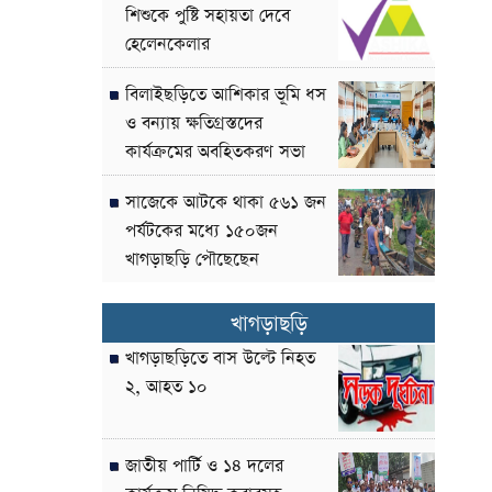
শিশুকে পুষ্টি সহায়তা দেবে
হেলেনকেলার
বিলাইছড়িতে আশিকার ভূমি ধস
ও বন্যায় ক্ষতিগ্রস্তদের
কার্যক্রমের অবহিতকরণ সভা
সাজেকে আটকে থাকা ৫৬১ জন
পর্যটকের মধ্যে ১৫০জন
খাগড়াছড়ি পৌছেছেন
খাগড়াছড়ি
খাগড়াছড়িতে বাস উল্টে নিহত
২, আহত ১০
জাতীয় পার্টি ও ১৪ দলের