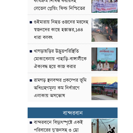
কার্যক্রম নিষিদ্ধ করারসহ
লেভেল প্লেয়িং ফিল্ড নিশ্চিতের
দাবী
গুইমারায় নিহত ৩জনের মরদেহ
স্বজনদের কাছে হস্তান্তর,১৪৪
ধারা বলবৎ
খাগড়াছড়ির উদ্ভূতপরিস্থিতি
মোকাবেলায় পাহাড়ি-বাঙ্গালীকে
ঐক্যবদ্ধ হয়ে কাজ করার
আহ্বান-পার্বত্য উপদেষ্টা
রামগড় স্থলবন্দর প্রকল্পের ভূমি
অধিগ্রহণমূল্য কম নির্ধারণে
এলাকায় অসন্তোষ
বান্দরবান
বান্দরবানে বিদ্যুৎস্পৃষ্টে একই
পরিবারের দু’জনসহ ৩ ম্রো