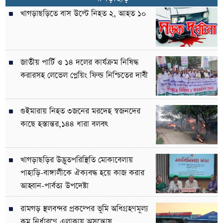
খাগড়াছড়িতে বাস উল্টে নিহত ২, আহত ১০
জাতীয় পার্টি ও ১৪ দলের কার্যক্রম নিষিদ্ধ
করারসহ লেভেল প্লেয়িং ফিল্ড নিশ্চিতের দাবী
গুইমারায় নিহত ৩জনের মরদেহ স্বজনদের
কাছে হস্তান্তর,১৪৪ ধারা বলবৎ
খাগড়াছড়ির উদ্ভূতপরিস্থিতি মোকাবেলায়
পাহাড়ি-বাঙ্গালীকে ঐক্যবদ্ধ হয়ে কাজ করার
আহ্বান-পার্বত্য উপদেষ্টা
রামগড় স্থলবন্দর প্রকল্পের ভূমি অধিগ্রহণমূল্য
কম নির্ধারণে এলাকায় অসন্তোষ