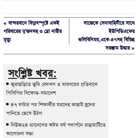
« বান্দরবানে বিদ্যুৎস্পৃষ্টে একই
সাজেকে সেনাবাহিনীরে সাথে
পরিবারের দু’জনসহ ৩ ম্রো নারীর
ইউপিডিএফের
মৃত্যু
গুলিবিনিময়,একে-৪৭সহ বিভিন্ন
সরঞ্জাম উদ্ধার »
সংশ্লিষ্ট খবর:
জুরাছড়িতে ভুমি বেদখল ও মারধরের প্রতিবাদে
পিসিপির বিক্ষোভ-সমাবেশ
৪৭ ঘন্টার পর শিক্ষার্থীর মরদেহ কাপ্তাই হ্রদের
পানিতে ভেসে উঠল
নিউজ২৪ চ্যানেলের অষ্টম বর্ষ পদার্পনে রাঙামাটিতে
আলোচনা সভা