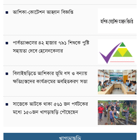
আশিকা-কোটেশন আহ্বান বিজ্ঞপ্তি
পার্বত্যাঞ্চলের ৪২ হাজার ৭৯১ শিশুকে পুষ্টি
সহায়তা দেবে হেলেনকেলার
বিলাইছড়িতে আশিকার ভূমি ধস ও বন্যায়
ক্ষতিগ্রস্তদের কার্যক্রমের অবহিতকরণ সভা
সাজেকে আটকে থাকা ৫৬১ জন পর্যটকের
মধ্যে ১৫০জন খাগড়াছড়ি পৌছেছেন
খাগড়াছড়ি