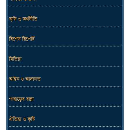
কৃষি ও অর্থনীতি
বিশেষ রিপোর্ট
মিডিয়া
আইন ও আদালত
পাহাড়ের রান্না
ঐতিহ্য ও কৃষ্টি