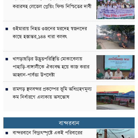
করারসহ লেভেল প্লেয়িং ফিল্ড নিশ্চিতের দাবী
গুইমারায় নিহত ৩জনের মরদেহ স্বজনদের
কাছে হস্তান্তর,১৪৪ ধারা বলবৎ
খাগড়াছড়ির উদ্ভূতপরিস্থিতি মোকাবেলায়
পাহাড়ি-বাঙ্গালীকে ঐক্যবদ্ধ হয়ে কাজ করার
আহ্বান-পার্বত্য উপদেষ্টা
রামগড় স্থলবন্দর প্রকল্পের ভূমি অধিগ্রহণমূল্য
কম নির্ধারণে এলাকায় অসন্তোষ
বান্দরবান
বান্দরবানে বিদ্যুৎস্পৃষ্টে একই পরিবারের