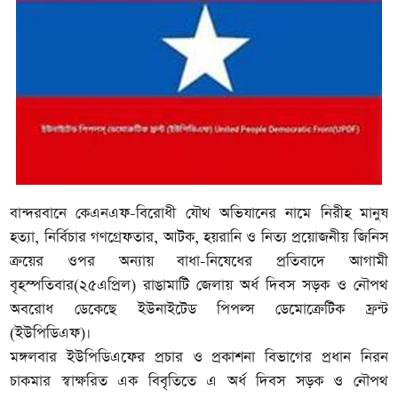
বান্দরবানে কেএনএফ-বিরোধী যৌথ অভিযানের নামে নিরীহ মানুষ
হত্যা, নির্বিচার গণগ্রেফতার, আটক, হয়রানি ও নিত্য প্রয়োজনীয় জিনিস
ক্রয়ের ওপর অন্যায় বাধা-নিষেধের প্রতিবাদে আগামী
বৃহস্পতিবার(২৫এপ্রিল) রাঙামাটি জেলায় অর্ধ দিবস সড়ক ও নৌপথ
অবরোধ ডেকেছে ইউনাইটেড পিপল্স ডেমোক্রেটিক ফ্রন্ট
(ইউপিডিএফ)।
মঙ্গলবার ইউপিডিএফের প্রচার ও প্রকাশনা বিভাগের প্রধান নিরন
চাকমার স্বাক্ষরিত এক বিবৃতিতে এ অর্ধ দিবস সড়ক ও নৌপথ