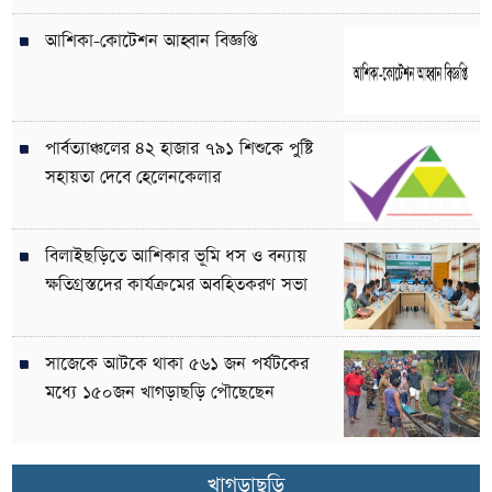
আশিকা-কোটেশন আহ্বান বিজ্ঞপ্তি
পার্বত্যাঞ্চলের ৪২ হাজার ৭৯১ শিশুকে পুষ্টি
সহায়তা দেবে হেলেনকেলার
বিলাইছড়িতে আশিকার ভূমি ধস ও বন্যায়
ক্ষতিগ্রস্তদের কার্যক্রমের অবহিতকরণ সভা
সাজেকে আটকে থাকা ৫৬১ জন পর্যটকের
মধ্যে ১৫০জন খাগড়াছড়ি পৌছেছেন
খাগড়াছড়ি