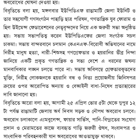
অবরোধের ঘোষনা দেওয়া হয়।
বিবৃতিতে বলা হয়, মঙ্গলবার ইউপিডিএফ রাঙামাটি জেলা ইউনিট ও
তার সহযোগী গণসংগঠন পাহাড়ি ছাত্র পরিষদ, গণতান্ত্রিক যুব ফোরাম ও
হিল উইমেন্স ফেডারেশনের নেতৃবৃন্দদের নিয়ে এক জরুরী সভা অনুষ্ঠিত
হয়। সভায় সভাপতিত্ব করেন ইউপিডিএফের জেলা সংগঠক সচল
চাকমা। সভায় বান্দরবানে চলমান কেএনএফ-বিরোধী অভিযানের নামে
নিরীহ মানুষ হত্যা, নারী-শিশুসহ গণগ্রেফতার ও হয়রানির তীব্র নিন্দা
জানিয়ে একটি প্রকৃত গণতান্ত্রিক ও সভ্য দেশে এ ধরনের জঘন্য
মানবাধিকার লঙ্ঘন চলতে পারে না। সভায় অবিলম্বে গ্রেফতারকৃতদের
মুক্তি, নিরীহ লোকজনকে হয়রানি বন্ধ ও নিত্য প্রয়োজনীয় জিনিসপত্র
ক্রয়ের ওপর আরোপিত অন্যায় ও বেআইনী বাধা-নিষেধ প্রত্যাহারের
দাবি জানানো হয়।
বিবৃতিতে আরো বলা হয়, আগামী ২৫ এপ্রিল ভোর ৫টা থেকে দুপুর ১২
টা পর্যন্ত রাঙামাটি জেলায় অর্ধ দিবস সড়ক ও নৌপথ অবরোধ চলবে।
অবরোধ চলাকালে এ্যমবুলেন্স, ফায়ার সার্ভিস, পানি-বিদ্যুতের সংযোগ
প্রদান ও মেরামতের কাজে ব্যবহৃত গাড়ি জরুরী ঔষধ, সংবাদপত্র ও
সাংবাদিক পরিবহনকারী যান অবরোধের আওতামুক্ত থাকবে।