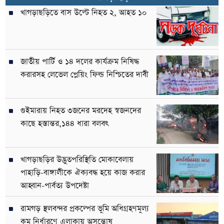
খাগড়াছড়িতে বাস উল্টে নিহত ২, আহত ১০
জাতীয় পার্টি ও ১৪ দলের কার্যক্রম নিষিদ্ধ
করারসহ লেভেল প্লেয়িং ফিল্ড নিশ্চিতের দাবী
গুইমারায় নিহত ৩জনের মরদেহ স্বজনদের
কাছে হস্তান্তর,১৪৪ ধারা বলবৎ
খাগড়াছড়ির উদ্ভূতপরিস্থিতি মোকাবেলায়
পাহাড়ি-বাঙ্গালীকে ঐক্যবদ্ধ হয়ে কাজ করার
আহ্বান-পার্বত্য উপদেষ্টা
রামগড় স্থলবন্দর প্রকল্পের ভূমি অধিগ্রহণমূল্য
কম নির্ধারণে এলাকায় অসন্তোষ