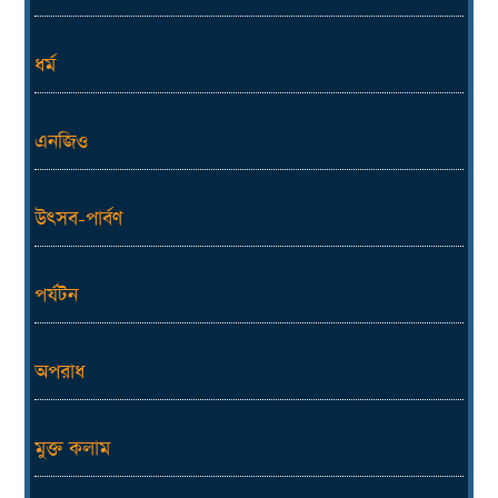
ধর্ম
এনজিও
উৎসব-পার্বণ
পর্যটন
অপরাধ
মুক্ত কলাম