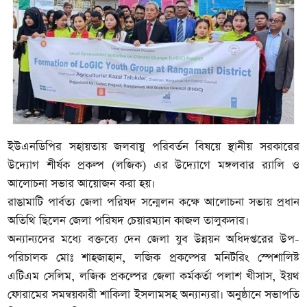
ইউএনডিপির সহায়তায় জলবায়ু পরিবর্তন বিষয়ে স্থানীয় সরকারের
উদ্যোগ শীর্ষক প্রকল্প (লজিক) এর উদ্যোগে মঙ্গলবার র‌্যালি ও
আলোচনা সভার আয়োজন করা হয়।
রাঙামাটি পার্বত্য জেলা পরিষদ সন্মেলন কক্ষে আলোচনা সভায় প্রধান
অতিথি ছিলেন জেলা পরিষদ চেয়ারম্যান কাজল তালুকদার।
অন্যান্যদের মধ্যে বক্তব্যে দেন জেলা যুব উন্নয়ন অধিদপ্তরের উপ-
পরিচালক মোঃ শাহজাহান, লজিক প্রকল্পের মনিটরিং স্পেশালিষ্ট
এটিএম সেলিম, লজিক প্রকল্পের জেলা কর্মকর্তা পলাশ খীসাস, ইয়থ
ফোরামের সমন্বয়কারী শাকিলা ইসলামসহ অন্যান্যরা। অনুষ্ঠানে সভাপতি