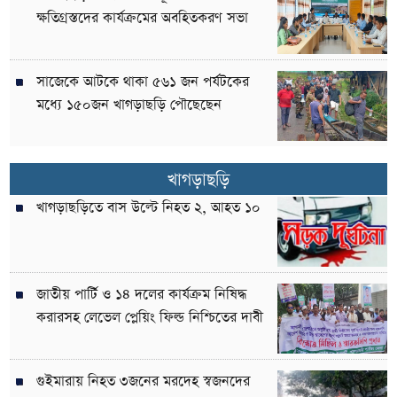
ক্ষতিগ্রস্তদের কার্যক্রমের অবহিতকরণ সভা
সাজেকে আটকে থাকা ৫৬১ জন পর্যটকের
মধ্যে ১৫০জন খাগড়াছড়ি পৌছেছেন
খাগড়াছড়ি
খাগড়াছড়িতে বাস উল্টে নিহত ২, আহত ১০
জাতীয় পার্টি ও ১৪ দলের কার্যক্রম নিষিদ্ধ
করারসহ লেভেল প্লেয়িং ফিল্ড নিশ্চিতের দাবী
গুইমারায় নিহত ৩জনের মরদেহ স্বজনদের