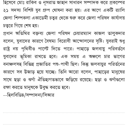
হিসেবে মোঃ রাকিব ও নূসরাত জাহান সাধারন সম্পাদক করে প্রকল্পের
২১ সদস্য বিশিষ্ট যুব গ্রুপ ঘোষনা করা হয়। এর আগে একটি র‌্যালি
জেলা শিল্পকলা একাডেমী চত্বর থেকে শুরু করে জেলা পরিষদ কার্যালয়
চত্বরে গিয়ে শেষ হয়।
প্রধান অতিথির বক্তব্য জেলা পরিষদ চেয়ারম্যান কাজল তালুকদার
বলেন, যুবাদের কারণে বৈষম্য বিরোধী আন্দোলনের সৃষ্টি। যুবরাই শুধু
রাষ্ট্র নয় পৃথিবীও পাল্টে দিতে পারে। পাহাড়ে জলবায়ু পরিবর্তনে
যুবাদের ভূমিকা রাখতে হবে। এক সময় এ অঞ্চলে চার ভাগের
বনাঞ্চলসহ বিভিন্ন প্রজাতির পশু-পাখী ছিল। কিন্তু জলবায়ুর পরির্তনের
কারণে সব উজাড় হয়ে যাচ্ছে। তিনি আরো বলেন, পাহাড়ের মানুষের
সাথে ছড়া ও ঝর্ণা ঐতিহ্যগতভাবে জড়িয়ে রয়েছে। ছড়া ও ঝর্ণাগুলো
রক্ষা করতে মানুষকে উবুদ্ধ করতে হবে।
--হিলবিডি৪/সম্পাদনা/সিআর