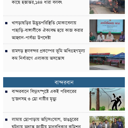
কাছে হস্তান্তর,১৪৪ ধারা বলবৎ
খাগড়াছড়ির উদ্ভূতপরিস্থিতি মোকাবেলায়
পাহাড়ি-বাঙ্গালীকে ঐক্যবদ্ধ হয়ে কাজ করার
আহ্বান-পার্বত্য উপদেষ্টা
রামগড় স্থলবন্দর প্রকল্পের ভূমি অধিগ্রহণমূল্য
কম নির্ধারণে এলাকায় অসন্তোষ
বান্দরবান
বান্দরবানে বিদ্যুৎস্পৃষ্টে একই পরিবারের
দু’জনসহ ৩ ম্রো নারীর মৃত্যু
লামায় ম্রোপাড়ায় অগ্নিসংযোগ, ভাঙচুরের
ঘটনায় তদন্তে জাতীয় মানবধিকার কমিশন