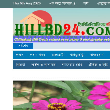
Thu 6th Aug 2026
এক নজরে হিলবিডি২৪
বানী
পাহাড়ের ল
সর্বশেষ
প্রচ্ছদ
প্রধান খবর
রাঙ্গামাটি
খাগড়াছড়ি
বান্দরবান
মিডিয়া
আইন ও আদালত
ক্যামেরার চোখ
ঐতিহ্য ও কৃষ্টি