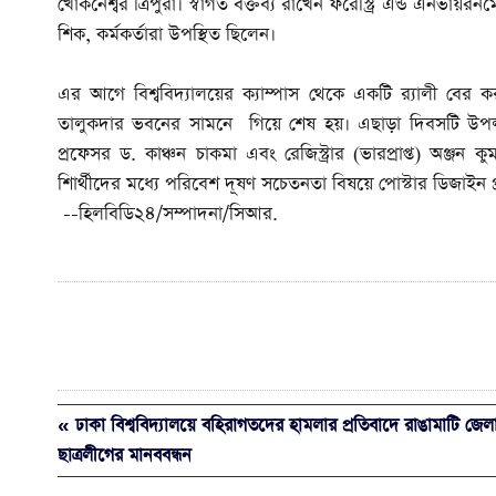
খোকনেশ্বর ত্রিপুরা। স্বাগত বক্তব্য রাখেন ফরেস্ট্রি এন্ড এনভায়র
শিক, কর্মকর্তারা উপস্থিত ছিলেন।
এর আগে বিশ্ববিদ্যালয়ের ক্যাম্পাস থেকে একটি র‌্যালী বের করা
তালুকদার ভবনের সামনে গিয়ে শেষ হয়। এছাড়া দিবসটি উপলক্ষে ব
প্রফেসর ড. কাঞ্চন চাকমা এবং রেজিস্ট্রার (ভারপ্রাপ্ত) অঞ্জন
শিার্থীদের মধ্যে পরিবেশ দূষণ সচেতনতা বিষয়ে পোস্টার ডিজাইন
--হিলবিডি২৪/সম্পাদনা/সিআর.
« ঢাকা বিশ্ববিদ্যালয়ে বহিরাগতদের হামলার প্রতিবাদে রাঙামাটি জেল
ছাত্রলীগের মানববন্ধন