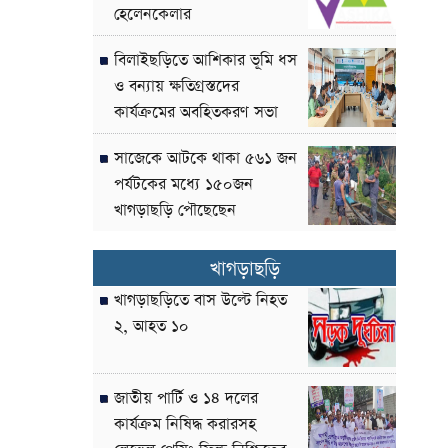
হেলেনকেলার
বিলাইছড়িতে আশিকার ভূমি ধস
ও বন্যায় ক্ষতিগ্রস্তদের
কার্যক্রমের অবহিতকরণ সভা
সাজেকে আটকে থাকা ৫৬১ জন
পর্যটকের মধ্যে ১৫০জন
খাগড়াছড়ি পৌছেছেন
খাগড়াছড়ি
খাগড়াছড়িতে বাস উল্টে নিহত
২, আহত ১০
জাতীয় পার্টি ও ১৪ দলের
কার্যক্রম নিষিদ্ধ করারসহ