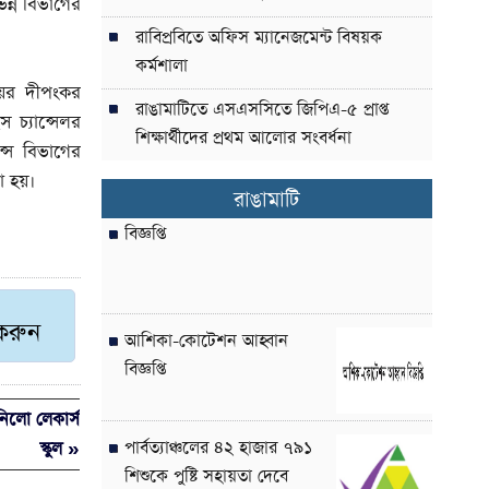
িন্ন বিভাগের
রাবিপ্রবিতে অফিস ম্যানেজমেন্ট বিষয়ক
কর্মশালা
লয়ের দীপংকর
রাঙামাটিতে এসএসসিতে জিপিএ-৫ প্রাপ্ত
 চ্যান্সেলর
শিক্ষার্থীদের প্রথম আলোর সংবর্ধনা
ন্স বিভাগের
া হয়।
রাঙামাটি
বিজ্ঞপ্তি
 করুন
আশিকা-কোটেশন আহ্বান
বিজ্ঞপ্তি
নিলো লেকার্স
স্কুল »
পার্বত্যাঞ্চলের ৪২ হাজার ৭৯১
শিশুকে পুষ্টি সহায়তা দেবে