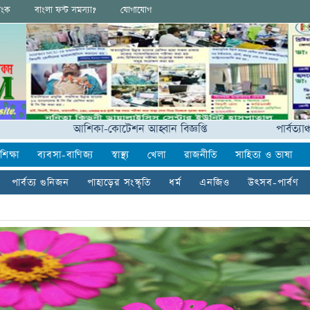
িংক
বাংলা ফন্ট সমস্যা?
যোগাযোগ
আশিকা-কোটেশন আহ্বান বিজ্ঞপ্তি
পার্বত্যাঞ্চলের ৪২
শিক্ষা
ব্যবসা-বাণিজ্য
স্বাস্থ্য
খেলা
রাজনীতি
সাহিত্য ও ভাষা
পার্বত্য গুনিজন
পাহাড়ের সংস্কৃতি
ধর্ম
এনজিও
উৎসব-পার্বণ