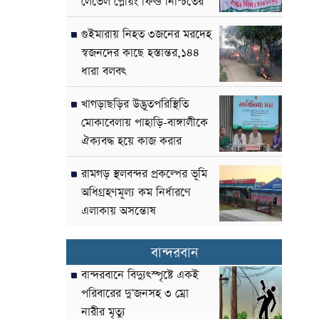
লেভেল প্লেয়িং ফিল্ড নিশ্চিতের
দাবী
গুইমারায় নিহত ৩জনের মরদেহ
স্বজনদের কাছে হস্তান্তর,১৪৪
ধারা বলবৎ
খাগড়াছড়ির উদ্ভূতপরিস্থিতি
মোকাবেলায় পাহাড়ি-বাঙ্গালীকে
ঐক্যবদ্ধ হয়ে কাজ করার
আহ্বান-পার্বত্য উপদেষ্টা
রামগড় স্থলবন্দর প্রকল্পের ভূমি
অধিগ্রহণমূল্য কম নির্ধারণে
এলাকায় অসন্তোষ
বান্দরবান
বান্দরবানে বিদ্যুৎস্পৃষ্টে একই
পরিবারের দু’জনসহ ৩ ম্রো
নারীর মৃত্যু