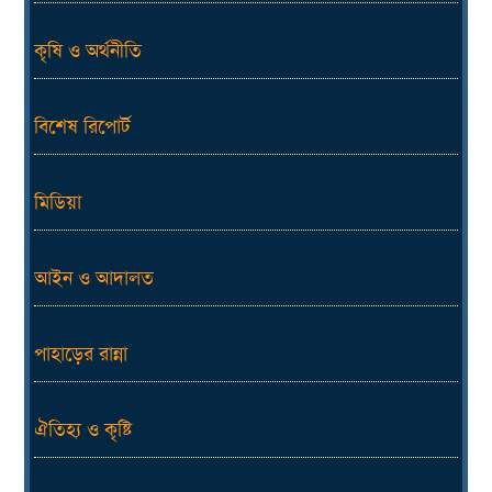
কৃষি ও অর্থনীতি
বিশেষ রিপোর্ট
মিডিয়া
আইন ও আদালত
পাহাড়ের রান্না
ঐতিহ্য ও কৃষ্টি