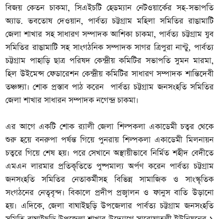
বিজয় কেতন চাকমা, সিএইচটি হেডম্যান নেটওয়ার্কের সহ-সভাপতি
অ্যাড. ভবতোষ দেওয়ান, পার্বত্য চট্টগ্রাম মহিলা সমিতির রাঙামাটি
জেলা শাখার সহ সাধারণ সম্পাদক আশিকা চাকমা, পার্বত্য চট্টগ্রাম যুব
সমিতির রাঙামাটি সহ সাংগঠনিক সম্পাদক সাগর ত্রিপুরা নান্টু, পার্বত্য
চট্টগ্রাম পাহাড়ি ছাত্র পরিষদ কেন্দ্রীয় কমিটির সভাপতি সুমন মারমা,
হিল উইমেন্স ফেডারেশন কেন্দ্রীয় কমিটির সাধারণ সম্পাদক শান্তিদেবী
তঞ্চঙ্গ্যা। শোক প্রস্তাব পাঠ করেন পার্বত্য চট্টগ্রাম জনসংহতি সমিতির
জেলা শাখার সাধারন সম্পাদক নগেন্দ্র চাকমা।
এর আগে একটি শোক র‌্যালী জেলা শিল্পকলা একাডেমী চত্বর থেকে
শুরু হয়ে বনরুপা পর্ষন্ত গিয়ে পুনরায় শিল্পকলা একাডেমী মিলনায়ন
চত্বরে গিয়ে শেষ হয়। পরে সেখানে অস্থায়ীভাবে নির্মিত শহীদ বেদীতে
এমএন লারমার প্রতিকৃতিতে পুষ্পমাল্য অর্পণ করেন পার্বত্য চট্টগ্রাম
জনসংহতি সমিতির নেতাকর্মীসহ বিভিন্ন সামাজিক ও সাংস্কৃতিক
সংগঠনের নেতৃবৃন্দ। বিকালে প্রদীপ প্রজ্বালন ও ফানুস বাতি উড়ানো
হয়। এদিকে, জেলা বাঘাইছড়ি উপজেলার পার্বত্য চট্টগ্রাম জনসংহতি