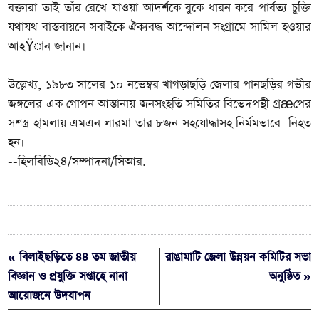
বক্তারা তাই তাঁর রেখে যাওয়া আদর্শকে বুকে ধারন করে পার্বত্য চুক্তি
যথাযথ বাস্তবায়নে সবাইকে ঐক্যবদ্ধ আন্দোলন সংগ্রামে সামিল হওয়ার
আহŸান জানান।
উল্লেখ্য, ১৯৮৩ সালের ১০ নভেম্বর খাগড়াছড়ি জেলার পানছড়ির গভীর
জঙ্গলের এক গোপন আস্তানায় জনসংহতি সমিতির বিভেদপন্থী গ্রæপের
সশস্ত্র হামলায় এমএন লারমা তার ৮জন সহযোদ্ধাসহ নির্মমভাবে নিহত
হন।
--হিলবিডি২৪/সম্পাদনা/সিআর.
« বিলাইছড়িতে ৪৪ তম জাতীয়
রাঙামাটি জেলা উন্নয়ন কমিটির সভা
বিজ্ঞান ও প্রযুক্তি সপ্তাহে নানা
অনুষ্ঠিত »
আয়োজনে উদযাপন