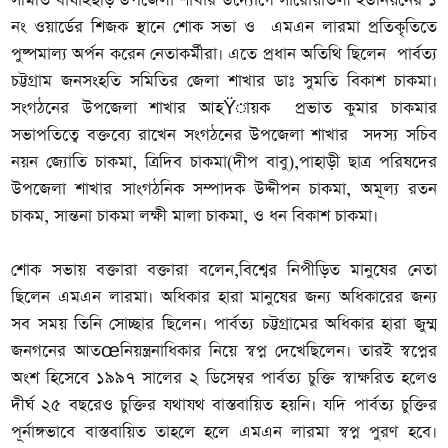
সমিতি বাঘাইছড়ি উপজেলা শাখার উদ্যোগে সারোয়াতলী ইউনিয়নের ১
নং ওয়ার্ডের শিজক স্থানে শোক সভা ও এমএন লারমা প্রতিকৃতিতে
পুষ্পমাল্য অর্পন করেন নেতাকর্মীরা। এতে প্রধান অতিথি ছিলেন পার্বত্য
চট্টগ্রাম জনসংহতি সমিতির জেলা শাখার ডাঃ সুমতি বিকাশ চাকমা।
সংগঠনের উপজেলা শাখার আহŸায়ক প্রভাত কুমার চাকমার
সভাপতিত্বে বক্তব্যে রাখেন সংগঠনের উপজেলা শাখার সদস্য সচিব
নয়ন জ্যোতি চাকমা, ত্রিদিব চাকমা(দীপ বাবু),পাহাড়ী ছাত্র পরিষদের
উপজেলা শাখার সাংগঠনিক সম্পাদক উদ্দীপন চাকমা, অমূল্য রতন
চাকম, সান্তনা চাকমা লক্ষী মালা চাকমা, ও ধন বিকাশ চাকমা।
শোক সভায় বক্তারা বক্তারা বলেন,বিশ্বের নিপীড়িত মানুষের নেতা
ছিলেন এমএন লারমা। অধিকার হারা মানুষের জন্য অধিকারের জন্য
সব সময় তিনি সোচ্ছার ছিলেন। পার্বত্য চট্টগ্রামের অধিকার হারা জুম্ম
জনগনের আতœনিয়ন্ত্রনাধিকার নিয়ে স্বপ্ন দেখেছিলেন। তারই স্বপ্নের
অংশ হিসেবে ১৯৯৭ সালের ২ ডিসেম্বর পার্বত্য চুক্তি স্বাক্ষরিত হলেও
দীর্ঘ ২৫ বছরেও চুক্তির যথাযথ বাস্তবায়িত হয়নি। যদি পার্বত্য চুক্তির
পূর্নাঙ্গভাবে বাস্তবায়িত তাহলে হলে এমএন লারমা স্বপ্ন পুরণ হবে।