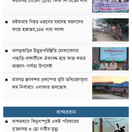
করারসহ লেভেল প্লেয়িং ফিল্ড নিশ্চিতের দাবী
গুইমারায় নিহত ৩জনের মরদেহ স্বজনদের
কাছে হস্তান্তর,১৪৪ ধারা বলবৎ
খাগড়াছড়ির উদ্ভূতপরিস্থিতি মোকাবেলায়
পাহাড়ি-বাঙ্গালীকে ঐক্যবদ্ধ হয়ে কাজ করার
আহ্বান-পার্বত্য উপদেষ্টা
রামগড় স্থলবন্দর প্রকল্পের ভূমি অধিগ্রহণমূল্য
কম নির্ধারণে এলাকায় অসন্তোষ
বান্দরবান
বান্দরবানে বিদ্যুৎস্পৃষ্টে একই পরিবারের
দু’জনসহ ৩ ম্রো নারীর মৃত্যু