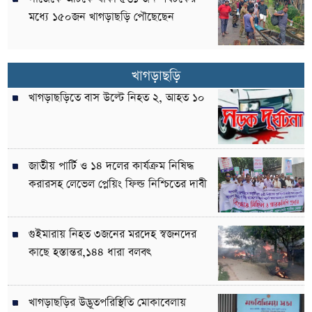
মধ্যে ১৫০জন খাগড়াছড়ি পৌছেছেন
খাগড়াছড়ি
খাগড়াছড়িতে বাস উল্টে নিহত ২, আহত ১০
জাতীয় পার্টি ও ১৪ দলের কার্যক্রম নিষিদ্ধ
করারসহ লেভেল প্লেয়িং ফিল্ড নিশ্চিতের দাবী
গুইমারায় নিহত ৩জনের মরদেহ স্বজনদের
কাছে হস্তান্তর,১৪৪ ধারা বলবৎ
খাগড়াছড়ির উদ্ভূতপরিস্থিতি মোকাবেলায়