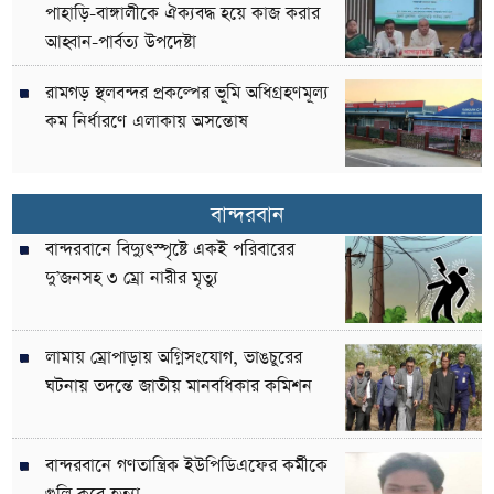
পাহাড়ি-বাঙ্গালীকে ঐক্যবদ্ধ হয়ে কাজ করার
আহ্বান-পার্বত্য উপদেষ্টা
রামগড় স্থলবন্দর প্রকল্পের ভূমি অধিগ্রহণমূল্য
কম নির্ধারণে এলাকায় অসন্তোষ
বান্দরবান
বান্দরবানে বিদ্যুৎস্পৃষ্টে একই পরিবারের
দু’জনসহ ৩ ম্রো নারীর মৃত্যু
লামায় ম্রোপাড়ায় অগ্নিসংযোগ, ভাঙচুরের
ঘটনায় তদন্তে জাতীয় মানবধিকার কমিশন
বান্দরবানে গণতান্ত্রিক ইউপিডিএফের কর্মীকে