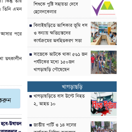
 কিন্তু তাঁর
শিশুকে পুষ্টি সহায়তা দেবে
েন। তিনি এমন
হেলেনকেলার
বিলাইছড়িতে আশিকার ভূমি ধস
ও বন্যায় ক্ষতিগ্রস্তদের
ায় আসার পরে
কার্যক্রমের অবহিতকরণ সভা
সাজেকে আটকে থাকা ৫৬১ জন
শাখা তৎকালীন
পর্যটকের মধ্যে ১৫০জন
খাগড়াছড়ি পৌছেছেন
খাগড়াছড়ি
খাগড়াছড়িতে বাস উল্টে নিহত
 করুন
২, আহত ১০
ে হবে-উষাতন
জাতীয় পার্টি ও ১৪ দলের
তালুকদার »