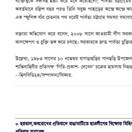
ব্যক্তিত্বকে সঙ্গীসহ হত্যা করে মনে করেছিলো; পার্বত্য চট্টগ্র
অবর্তমানে চল্লিশ বছর পরও তিনি সবুজ পাহাড়ের অন্দ্রে অন্দ্রে 
এক স্ফুলিঙ্গ যাঁর চেতনার পথ ধরেই পার্বত্য চট্টগ্রাম সমস্যা সমাধ
বক্তারা অভিযোগ করে বলেন, ২০০৮ সালে আওয়ামী লীগ সরকার নির্
কালক্ষেপণ ও চুক্তি ভঙ্গ করে চলছে। সরকারকে দ্রুত পার্বত্য চুক্ত
উল্লেখ্য, ১৯৮৩ সালের ১০ নভেম্বর খাগড়াছড়ির পানছড়ি উপজেলার সী
শান্তিবাহিনীর প্রতিপক্ষ ‘গিরি-প্রকাশ- দেবেন’ চক্রের হামলায় নিহ
--হিলবিডি২৪/সম্পাদনা/সিআর.
« হরতাল,অবরোধের প্রতিবাদে রাঙামাটিতে ছাত্রলীগের বিক্ষোভ মিছ
প্রতিবাদ সমাবেশ