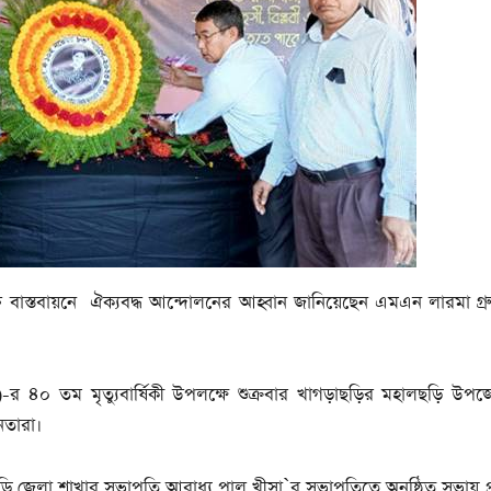
য চুক্তি বাস্তবায়নে ঐক্যবদ্ধ আন্দোলনের আহ্বান জানিয়েছেন এমএন লারমা গ্রু
 ৪০ তম মৃত্যুবার্ষিকী উপলক্ষে শুক্রবার খাগড়াছড়ির মহালছড়ি উপজেলা
তারা।
ি জেলা শাখার সভাপতি আরাধ্য পাল খীসা`র সভাপতিত্বে অনুষ্ঠিত সভায় প