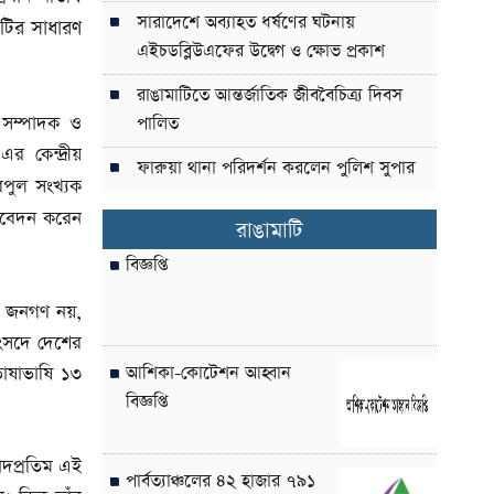
সারাদেশে অব্যাহত ধর্ষণের ঘটনায়
িটির সাধারণ
এইচডব্লিউএফের উদ্বেগ ও ক্ষোভ প্রকাশ
রাঙামাটিতে আন্তর্জাতিক জীববৈচিত্র্য দিবস
ণ সম্পাদক ও
পালিত
র কেন্দ্রীয়
ফারুয়া থানা পরিদর্শন করলেন পুলিশ সুপার
িপুল সংখ্যক
 নিবেদন করেন
রাঙামাটি
বিজ্ঞপ্তি
্ম জনগণ নয়,
সংসদে দেশের
 ভাষাভাষি ১৩
আশিকা-কোটেশন আহ্বান
বিজ্ঞপ্তি
বাদপ্রতিম এই
পার্বত্যাঞ্চলের ৪২ হাজার ৭৯১