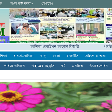
ংক
বাংলা ফন্ট সমস্যা?
যোগাযোগ
আশিকা-কোটেশন আহ্বান বিজ্ঞপ্তি
পার্বত্যাঞ্চলের
শিক্ষা
ব্যবসা-বাণিজ্য
স্বাস্থ্য
খেলা
রাজনীতি
সাহিত্য ও ভাষা
পার্বত্য গুনিজন
পাহাড়ের সংস্কৃতি
ধর্ম
এনজিও
উৎসব-পার্বণ