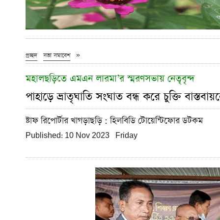
»
প্রচ্ছদ
সভা সমাবেশ
মহালছড়িতে এমএন লারমা’র স্মরণসভায় নেতৃবৃন্দ
পাহাড়ে ভ্রাতৃঘাতি সংঘাত বন্ধ করে চুক্তি বাস্তব
ষ্টাফ রিপোর্টার খাগড়াছড়ি
: হিলবিডি টোয়েন্টিফোর ডটকম
Published: 10 Nov 2023 Friday