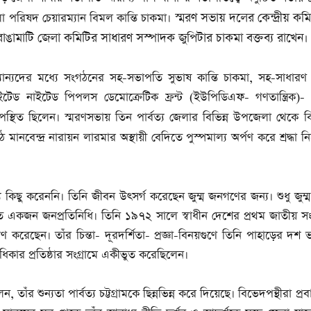
স্মরণ সভায় দলের কেন্দ্রীয় কম
 পরিষদ চেয়ারম্যান বিমল কান্তি চাকমা।
রাঙামাটি জেলা কমিটির সাধারণ সস্পাদক জুপিটার চাকমা বক্তব্য রাখেন।
্যান্যদের মধ্যে সংগঠনের সহ-সভাপতি সুভাষ কান্তি চাকমা, সহ-সাধার
েড নাইটেড পিপলস ডেমোক্রেটিক ফ্রন্ট (ইউপিডিএফ- গণতান্ত্রিক)- এ
স্মরণসভায় তিন পার্বত্য জেলার বিভিন্ন উপজেলা থেকে ব
পস্থিত ছিলেন।
ানবেন্দ্র নারায়ন লারমার অস্থায়ী বেদিতে পুস্পমাল্য অর্পণ করে শ্রদ্ধা
িছু করেননি। তিনি জীবন উৎসর্গ করেছেন জুম্ম জনগণের জন্য। শুধু জুম
িত একজন জনপ্রতিনিধি। তিনি ১৯৭২ সালে স্বাধীন দেশের প্রথম জাতীয় 
ারণ করেছেন। তাঁর চিন্তা- দূরদর্শিতা- প্রজ্ঞা-বিনয়গুণে তিনি পাহাড়ের দশ
ত্রণাধিকার প্রতিষ্ঠার সংগ্রামে একীভুত করেছিলেন।
তাঁর শুন্যতা পার্বত্য চট্টগ্রামকে ছিন্নভিন্ন করে দিয়েছে। বিভেদপন্থীরা প্র