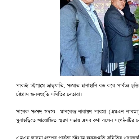
পাবর্ত্য চট্টগ্রামে ভ্রাতৃঘাতি, সংঘাত-হানাহানি বন্ধ করে পার্বত্
চট্টগ্রাম জনসংহতি সমিতির নেতারা।
সাবেক সংসদ সদস্য মানবেন্দ্র নারায়ণ লারমা (এমএন লারমা)-র
মুবাছড়িতে আয়োজিত স্মরণ সভায় এসব কথা বলেন সংগঠনটির নে
এমএন লারমা গ্রুপের পার্বত্য চট্টগ্রাম জনসংহতি সমিতির
খাগড়াছড়