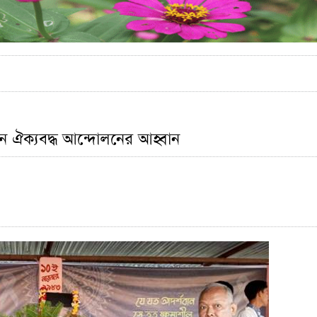
ায়নে ঐক্যবদ্ধ আন্দোলনের আহ্বান