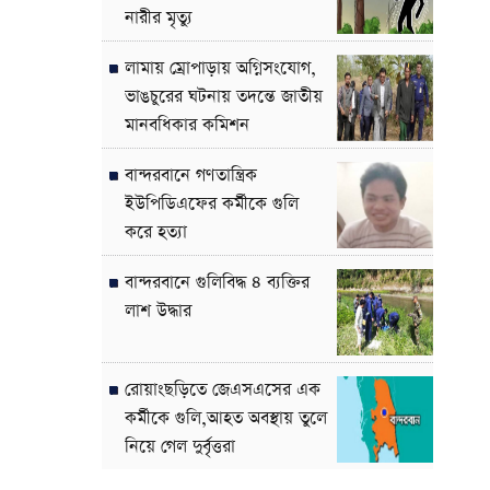
নারীর মৃত্যু
লামায় ম্রোপাড়ায় অগ্নিসংযোগ,
ভাঙচুরের ঘটনায় তদন্তে জাতীয়
মানবধিকার কমিশন
বান্দরবানে গণতান্ত্রিক
ইউপিডিএফের কর্মীকে গুলি
করে হত্যা
বান্দরবানে গুলিবিদ্ধ ৪ ব্যক্তির
লাশ উদ্ধার
রোয়াংছড়িতে জেএসএসের এক
কর্মীকে গুলি,আহত অবস্থায় তুলে
নিয়ে গেল দুর্বৃত্তরা