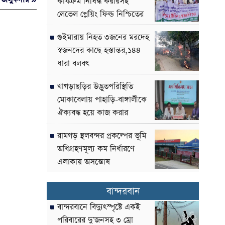
কার্যক্রম নিষিদ্ধ করারসহ
লেভেল প্লেয়িং ফিল্ড নিশ্চিতের
দাবী
গুইমারায় নিহত ৩জনের মরদেহ
স্বজনদের কাছে হস্তান্তর,১৪৪
ধারা বলবৎ
খাগড়াছড়ির উদ্ভূতপরিস্থিতি
মোকাবেলায় পাহাড়ি-বাঙ্গালীকে
ঐক্যবদ্ধ হয়ে কাজ করার
আহ্বান-পার্বত্য উপদেষ্টা
রামগড় স্থলবন্দর প্রকল্পের ভূমি
অধিগ্রহণমূল্য কম নির্ধারণে
এলাকায় অসন্তোষ
বান্দরবান
বান্দরবানে বিদ্যুৎস্পৃষ্টে একই
পরিবারের দু’জনসহ ৩ ম্রো