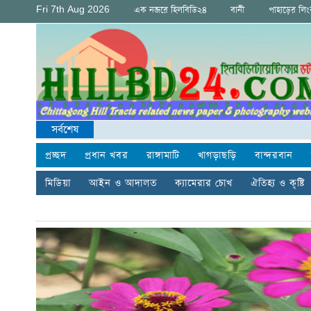
Fri 7th Aug 2026
এক নজরে হিলবিডি২৪
বানী
পাহাড়ের লি
সর্বশেষ
প্রচ্ছদ
প্রধান খবর
রাঙ্গামাটি
খাগড়াছড়ি
বান্দরবান
মিডিয়া
আইন ও আদালত
ক্যামেরার চোখ
ঐতিহ্য ও কৃষ্টি