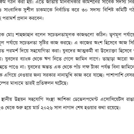
াটফর্ম গঠন করা হয়। এতে জাতীয় মানবধিকার কমিশনের সাবেক সদস্য নি
াংবাদিক সুশীল চাকমাকে নির্বাচিত করে ৩০ সদস্য বিশিষ্ট কমিটি গ
পরামর্শ প্রদান করবেন।
চালক মোঃ শাহজাহান বলেন সচেতনতামূলক কাজগুলো কঠিন। তৃণমূল পর্যায়
 পর্যায়ে সচেতনতা সৃষ্টির কাজ করছে। এ কাজের অংশ হিসেবে আজ সিভি
াযত পরমর্শ দিয়ে সহযোগিতা করা। যুবদের আত্মকর্মী বা উদ্যোক্তা হিসেব
 হয়। যুবদের ব্যাংক থেকে ঋণ নিতে গেলে জামিন লাগে। তাছাড়া আরো অন
হতে পাওে না। যুবদের অন্তত এক থেকে পাঁচ লক্ষ টাকা পর্যন্ত বিনা জামি
ে এগিয়ে নেওয়ার জন্য সরকার নানামুখি কাজ করে যাচ্ছে। পাশাপাশি বেসর
কল্পের মাধ্যমে তারই প্রতিফলন ঘটেছে।
পটি স্থানীয় উন্নয়ন সহযোগি সংস্থা আশিকা ডেভেলপমেন্ট এসোসিয়েটস রাঙামা
৩ থেকে শুরু হয়ে মার্চ ২০২৬ সাল নাগাদ শেষ হওয়ার কথা রয়েছে।