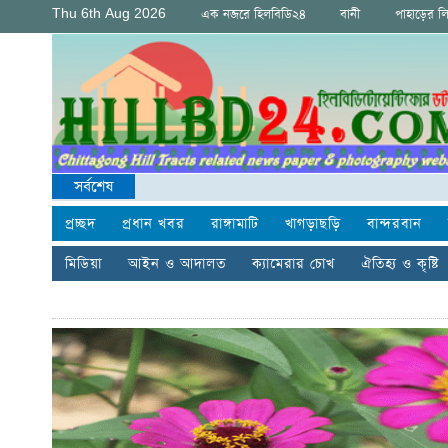
Thu 6th Aug 2026
এক নজরে হিলবিডি২৪
বানী
পাহাড়ের ল
সর্বশেষ
প্রচ্ছদ
প্রধান খবর
রাঙ্গামাটি
খাগড়াছড়ি
বান্দরবান
মিডিয়া
আইন ও আদালত
ক্যামেরার চোখ
ঐতিহ্য ও কৃষ্টি