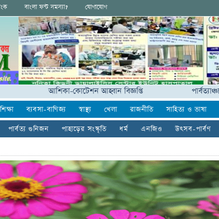
িংক
বাংলা ফন্ট সমস্যা?
যোগাযোগ
আশিকা-কোটেশন আহ্বান বিজ্ঞপ্তি
পার্বত্যাঞ্চলের ৪২ 
শিক্ষা
ব্যবসা-বাণিজ্য
স্বাস্থ্য
খেলা
রাজনীতি
সাহিত্য ও ভাষা
পার্বত্য গুনিজন
পাহাড়ের সংস্কৃতি
ধর্ম
এনজিও
উৎসব-পার্বণ