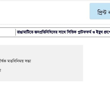
প্রিন্ট
রাঙামাটিতে জনপ্রতিনিধিদের সাথে সিভিক প্লাটফফর্ম ও ইয়ুথ গ্র
শীর্ষক মতবিনিময় সভা
া