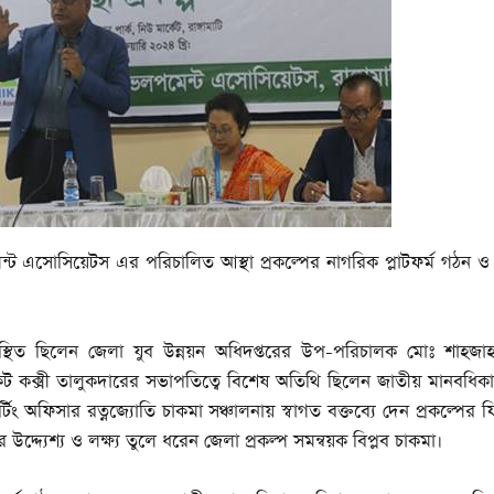
্ট এসোসিয়েটস এর পরিচালিত আস্থা প্রকল্পের নাগরিক প্লাটফর্ম গঠন ও
থিত ছিলেন জেলা যুব উন্নয়ন অধিদপ্তরের উপ-পরিচালক মোঃ শাহজা
 কক্সী তালুকদারের সভাপতিত্বে বিশেষ অতিথি ছিলেন জাতীয় মানবধিক
টিং অফিসার রত্নজ্যোতি চাকমা সঞ্চালনায় স্বাগত বক্তব্যে দেন প্রকল্পের 
র উদ্দ্যেশ্য ও লক্ষ্য তুলে ধরেন জেলা প্রকল্প সমন্বয়ক বিপ্লব চাকমা।