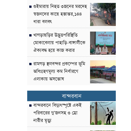
দাবী
গুইমারায় নিহত ৩জনের মরদেহ
স্বজনদের কাছে হস্তান্তর,১৪৪
ধারা বলবৎ
খাগড়াছড়ির উদ্ভূতপরিস্থিতি
মোকাবেলায় পাহাড়ি-বাঙ্গালীকে
ঐক্যবদ্ধ হয়ে কাজ করার
আহ্বান-পার্বত্য উপদেষ্টা
রামগড় স্থলবন্দর প্রকল্পের ভূমি
অধিগ্রহণমূল্য কম নির্ধারণে
এলাকায় অসন্তোষ
বান্দরবান
বান্দরবানে বিদ্যুৎস্পৃষ্টে একই
পরিবারের দু’জনসহ ৩ ম্রো
নারীর মৃত্যু