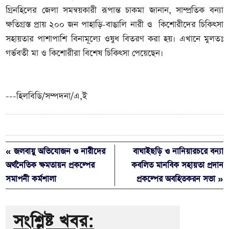
গ্রিনহিলের জেলা সমন্বয়কারী রূপান্ত চাকমা জানান, সাম্প্রতিক বন্যা
ক্ষতিগ্রস্ত প্রায় ২০০ জন পাহাড়ি-বাঙালি নারী ও কিশোরীদের চিকিৎসা
সহায়তার পাশাপাশি বিনামূল্যে ওষুধ বিতরণ করা হয়। এখানে মুলতঃ
গর্ভবতী মা ও কিশোরীরা বিশেষ চিকিৎসা পেয়েছেন।
---হিলবিডি/সম্পদনা/এ,ই
« জলবায়ু অভিযোজন ও নারীদের
বাঘাইছড়ি ও নানিয়ারচরে বন্যা
অর্থনৈতিক ক্ষমতায়ন প্রকল্পের
কবলিত মানবিক সহায়তা প্রদান
সমাপনী কর্মশালা
প্রকল্পের অবহিতকরন সভা »
সংশ্লিষ্ট খবর: