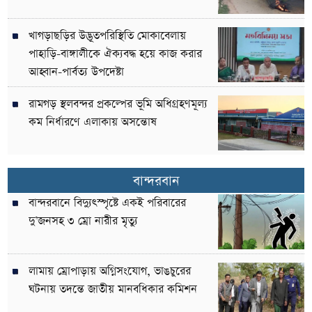
খাগড়াছড়ির উদ্ভূতপরিস্থিতি মোকাবেলায়
পাহাড়ি-বাঙ্গালীকে ঐক্যবদ্ধ হয়ে কাজ করার
আহ্বান-পার্বত্য উপদেষ্টা
রামগড় স্থলবন্দর প্রকল্পের ভূমি অধিগ্রহণমূল্য
কম নির্ধারণে এলাকায় অসন্তোষ
বান্দরবান
বান্দরবানে বিদ্যুৎস্পৃষ্টে একই পরিবারের
দু’জনসহ ৩ ম্রো নারীর মৃত্যু
লামায় ম্রোপাড়ায় অগ্নিসংযোগ, ভাঙচুরের
ঘটনায় তদন্তে জাতীয় মানবধিকার কমিশন