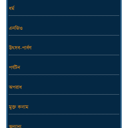
ধর্ম
এনজিও
উৎসব-পার্বণ
পর্যটন
অপরাধ
মুক্ত কলাম
অন্যান্য