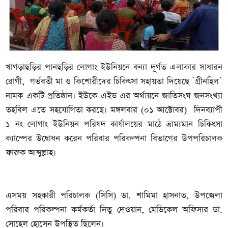
খাগড়াছড়ির পানছড়ির লোগাং ইউনিয়নে বন্যা দূর্গত এলাকার সাধারন
রোগী, গর্ভবতী মা ও কিশোরীদের চিকিৎসা সহায়তা দিয়েছে `গ্রীনহিল`
নামক একটি প্রতিষ্ঠান। ইউকে এইড এর অর্থায়নে জাতিসংঘ জনসংখ্যা
তহবিল এতে সহযোগিতা করছে। মঙ্গলবার (০১ আক্টোবর) দিনব্যাপী
১ নং লোগাং ইউনিয়ন পরিষদ কার্যালয়ের মাঠে ভ্রাম্যমান চিকিৎসা
ক্যাম্পের উদ্বোধন করেন পরিবার পরিকল্পনা বিভাগের উপপরিচালক
ফারুক আব্দুল্লাহ।
এসময় সহকারী পরিচালক (সিসি) ডা. শামিমা হাসনাত, উপজেলা
পরিবার পরিকল্পনা কর্মকর্তা নিতু দেওয়ান, মেডিকেল অফিসার ডা.
সোহেল হোসেন উপস্থিত ছিলেন।