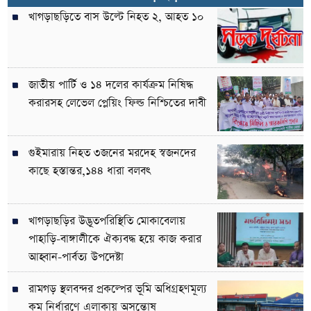
খাগড়াছড়িতে বাস উল্টে নিহত ২, আহত ১০
জাতীয় পার্টি ও ১৪ দলের কার্যক্রম নিষিদ্ধ
করারসহ লেভেল প্লেয়িং ফিল্ড নিশ্চিতের দাবী
গুইমারায় নিহত ৩জনের মরদেহ স্বজনদের
কাছে হস্তান্তর,১৪৪ ধারা বলবৎ
খাগড়াছড়ির উদ্ভূতপরিস্থিতি মোকাবেলায়
পাহাড়ি-বাঙ্গালীকে ঐক্যবদ্ধ হয়ে কাজ করার
আহ্বান-পার্বত্য উপদেষ্টা
রামগড় স্থলবন্দর প্রকল্পের ভূমি অধিগ্রহণমূল্য
কম নির্ধারণে এলাকায় অসন্তোষ