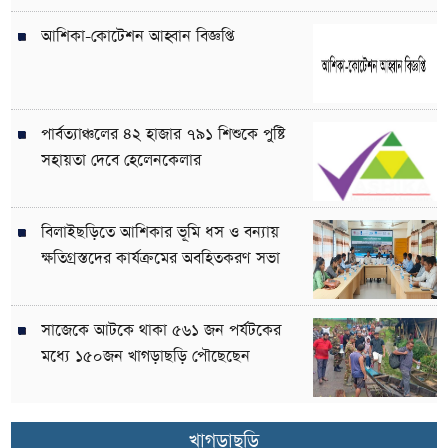
আশিকা-কোটেশন আহ্বান বিজ্ঞপ্তি
পার্বত্যাঞ্চলের ৪২ হাজার ৭৯১ শিশুকে পুষ্টি
সহায়তা দেবে হেলেনকেলার
বিলাইছড়িতে আশিকার ভূমি ধস ও বন্যায়
ক্ষতিগ্রস্তদের কার্যক্রমের অবহিতকরণ সভা
সাজেকে আটকে থাকা ৫৬১ জন পর্যটকের
মধ্যে ১৫০জন খাগড়াছড়ি পৌছেছেন
খাগড়াছড়ি