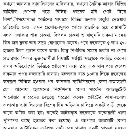
কখনো আনসার ব্যাটালিয়নের হাবিলদার, কখনো সৈনিক আবার বিভিন্ন
বাহিনীর পোশাক পড়ে বিভিন্ন ধরনের ছবি পোষ্ট দিয়ে
বিশ^াসযোগ্যতা অর্জনের মাধ্যমে বিভিন্ন জনকে চাকুরি দেওয়ার
প্রতিশ্রুতি দেয়। এমন প্রলোভনমূলক পোষ্টে প্রভাবিত হয়ে রাঙামাটি
সদর এলাকার শান্তু চাকমা, বিপলন চাকমা ও বাচ্চুমনি চাকমা নামের
তিন জন যুবক তার সাথে যোগাযোগ করেন। পরে রুবেলকে ৫ লাখ ৫০
হাজার টাকা প্রদান করেন তারা। কিন্তু নির্ধারিত সময়ে চাকরি না পেয়ে
প্রতারণার শিকার ভুক্তভোগীরা বিষয়টি সংশ্লিষ্ট সংস্থাকে অবহিত করেন।
এসব অভিযোগের ভিত্তিতে গোয়েন্দা সংস্থা প্রায় এক মাস ধরে রুবেল
চাকমার ওপর নজরদারি চালায়। মঙ্গলবার রাত ১০টার দিকে রুবেলের
অবস্থান নিশ্চিত হওয়ার পর আনসার ব্যাটালিয়নের জেলা কমাড্যান্ট
মো: আনোয়া হোসেনের নির্দেশনায় জেলা সার্কেল অ্যাডজুটেন্ট
আনোয়ার জাহেদের নেতৃত্বে শহরের কলেজ গেইটের আমানতবাগ
এলাকায় ব্যাটালিয়নের বিশেষ টিম অভিযান চালিয়ে একটি বাড়ী থেকে
তাকে আটক করা হয়। রাতেই আটককৃত রুবেলকে কতোয়ালী থানা
পুলিশের কাছে হস্তান্তর করা হয়েছে। এ ব্যাপারে রাঙামাটি জেলা
আনসার ব্যাটালিয়ন কর্তৃপক্ষ বাদী হয়ে থানায় একটি মামলা দায়ের