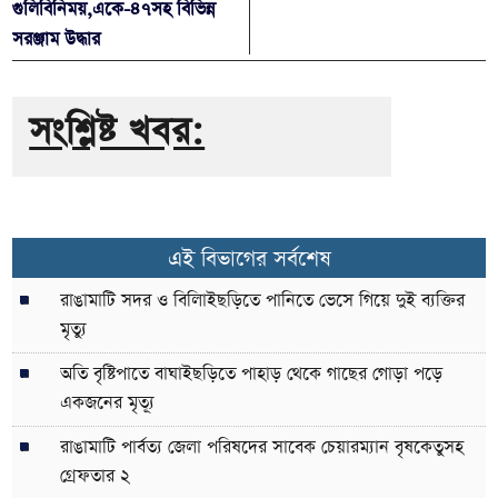
গুলিবিনিময়,একে-৪৭সহ বিভিন্ন
সরঞ্জাম উদ্ধার
সংশ্লিষ্ট খবর:
এই বিভাগের সর্বশেষ
রাঙামাটি সদর ও বিলািইছড়িতে পানিতে ভেসে গিয়ে দুই ব্যক্তির
মৃত্যু
অতি বৃষ্টিপাতে বাঘাইছড়িতে পাহাড় থেকে গাছের গোড়া পড়ে
একজনের মৃত্যূ
রাঙামাটি পার্বত্য জেলা পরিষদের সাবেক চেয়ারম্যান বৃষকেতুসহ
গ্রেফতার ২