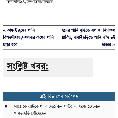
--হিলবিডি২৪/সম্পাদনা/সিআর.
« কাপ্তাই হ্রদের পানি
হ্রদের পানি বৃদ্ধিতে এলাকা নিম্নাঞ্চল
বিপদসীমায়,মঙ্গলবার বাধের পানি
প্লাবিত, বাঘাইছড়িতে পানি বন্দি দুই
ছাড়া হবে
হাজার »
সংশ্লিষ্ট খবর:
এই বিভাগের সর্বশেষ
সাজেকে আটকে থাকা ৫৬১ জন পর্যটকের মধ্যে ১৫০জন
খাগড়াছড়ি পৌছেছেন