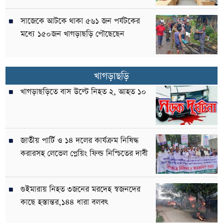
সাজেকে আটকে থাকা ৫৬১ জন পর্যটকের
মধ্যে ১৫০জন খাগড়াছড়ি পৌছেছেন
খাগড়াছড়ি
খাগড়াছড়িতে বাস উল্টে নিহত ২, আহত ১০
জাতীয় পার্টি ও ১৪ দলের কার্যক্রম নিষিদ্ধ
করারসহ লেভেল প্লেয়িং ফিল্ড নিশ্চিতের দাবী
গুইমারায় নিহত ৩জনের মরদেহ স্বজনদের
কাছে হস্তান্তর,১৪৪ ধারা বলবৎ