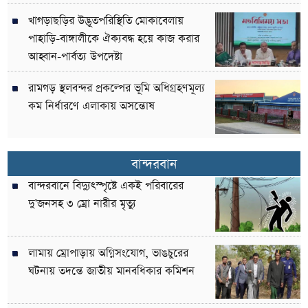
খাগড়াছড়ির উদ্ভূতপরিস্থিতি মোকাবেলায়
পাহাড়ি-বাঙ্গালীকে ঐক্যবদ্ধ হয়ে কাজ করার
আহ্বান-পার্বত্য উপদেষ্টা
রামগড় স্থলবন্দর প্রকল্পের ভূমি অধিগ্রহণমূল্য
কম নির্ধারণে এলাকায় অসন্তোষ
বান্দরবান
বান্দরবানে বিদ্যুৎস্পৃষ্টে একই পরিবারের
দু’জনসহ ৩ ম্রো নারীর মৃত্যু
লামায় ম্রোপাড়ায় অগ্নিসংযোগ, ভাঙচুরের
ঘটনায় তদন্তে জাতীয় মানবধিকার কমিশন