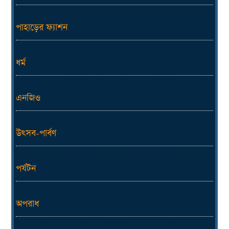
পাহাড়ের ফ্যাশন
ধর্ম
এনজিও
উৎসব-পার্বণ
পর্যটন
অপরাধ