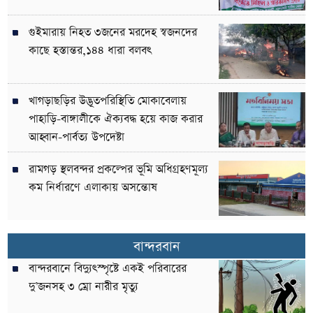
গুইমারায় নিহত ৩জনের মরদেহ স্বজনদের
কাছে হস্তান্তর,১৪৪ ধারা বলবৎ
খাগড়াছড়ির উদ্ভূতপরিস্থিতি মোকাবেলায়
পাহাড়ি-বাঙ্গালীকে ঐক্যবদ্ধ হয়ে কাজ করার
আহ্বান-পার্বত্য উপদেষ্টা
রামগড় স্থলবন্দর প্রকল্পের ভূমি অধিগ্রহণমূল্য
কম নির্ধারণে এলাকায় অসন্তোষ
বান্দরবান
বান্দরবানে বিদ্যুৎস্পৃষ্টে একই পরিবারের
দু’জনসহ ৩ ম্রো নারীর মৃত্যু