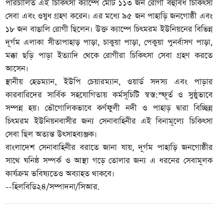
পরিচালিত এই চিকিৎসা ক্যাম্পে মোট ১১৩ জন রোগী বহুবিধ চিকিৎসা
সেবা এবং ওষুধ গ্রহণ করেন। এর মধ্যে ৯৫ জন পাহাড়ি জনগোষ্ঠী এবং
১৮ জন বাঙালি রোগী ছিলেন। উক্ত ক্যাম্পে চিৎমরম ইউনিয়নের বিভিন্ন
দূর্গম এলাকা সীতাপাহাড় পাড়া, চাকুয়া পাড়া, পেকুয়া পুনর্বাসণ পাড়া,
মক্কা ছড়ি পাড়া ইত্যাদি থেকে রোগীরা চিকিৎসা সেবা গ্রহণ করতে
আসেন।
স্থানীয় হেডম্যান, ইউপি চেয়ারম্যান, ওয়ার্ড সদস্য এবং পাড়ার
কারবারিদের সার্বিক সহযোগিতায় কর্মসূচিটি স্বস্ত:স্ফূর্ত ও সুষ্ঠুভাবে
সম্পন্ন হয়। ভৌগোলিকভাবে কর্ণফুলী নদী ও পাহাড় দ্বারা বিচ্ছিন্ন
চিৎমরম ইউনিয়নবাসীর জন্য সেনাবাহিনীর এই বিনামূল্যে চিকিৎসা
সেবা ছিল অত্যন্ত উৎসাহব্যঞ্জক।
বাংলাদেশ সেনাবাহিনীর বরাতে জানা যায়, দূর্গম পাহাড়ি জনগোষ্ঠীর
সাথে ঘনিষ্ঠ সম্পর্ক ও আস্থা গড়ে তোলার জন্য এ ধরনের সেবামূলক
কার্যক্রম ভবিষ্যতেও অব্যাহত থাকবে।
--হিলবিডি২৪/সম্পাদনা/সিআর.