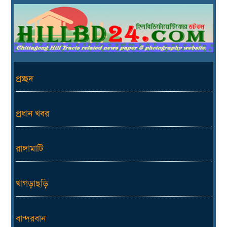
প্রচ্ছদ
প্রধান খবর
রাঙ্গামাটি
খাগড়াছড়ি
বান্দরবান