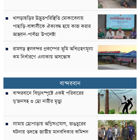
খাগড়াছড়ির উদ্ভূতপরিস্থিতি মোকাবেলায়
পাহাড়ি-বাঙ্গালীকে ঐক্যবদ্ধ হয়ে কাজ করার
আহ্বান-পার্বত্য উপদেষ্টা
রামগড় স্থলবন্দর প্রকল্পের ভূমি অধিগ্রহণমূল্য
কম নির্ধারণে এলাকায় অসন্তোষ
বান্দরবান
বান্দরবানে বিদ্যুৎস্পৃষ্টে একই পরিবারের
দু’জনসহ ৩ ম্রো নারীর মৃত্যু
লামায় ম্রোপাড়ায় অগ্নিসংযোগ, ভাঙচুরের
ঘটনায় তদন্তে জাতীয় মানবধিকার কমিশন