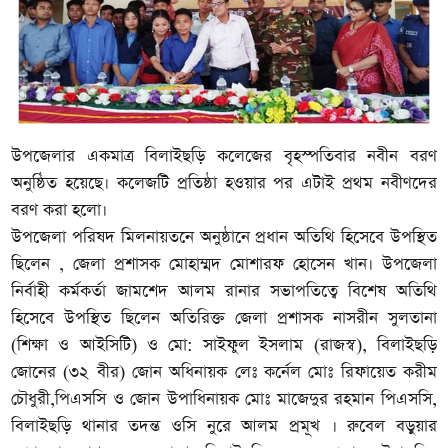
উপজেলার একমাত্র বিলাইছড়ি কলেজের বৃহস্পতিবার নবীন বরণ
অনুষ্ঠিত হয়েছে। কলেজটি প্রতিষ্ঠা হওয়ার পর এটাই প্রথম নবীণদের
বরণ করা হলো।
উপজেলা পরিষদ মিলনায়তনে অনুষ্ঠানে প্রধান অতিথি হিসেবে উপস্থিত
ছিলেন , জেলা প্রশাসক মোহাম্মদ মোশারফ হোসেন খান। উপজেলা
নির্বাহী কর্মকর্তা জামশেদ আলম রানার সভাপতিত্বে বিশেষ অতিথি
হিসেবে উপস্থিত ছিলেন অতিরিক্ত জেলা প্রশাসক নাসরীন সুলতানা
(শিক্ষা ও আইসিটি) ও মো: সাইফুল ইসলাম (রাজস্ব), বিলাইছড়ি
জোনের (৩২ বীর) জোন অধিনায়ক লেঃ কর্নেল মোঃ রিফায়েত করীম
চৌধুরী,পিএসসি ও জোন উপাধিনায়ক মোঃ মাজেদুর রহমান পিএসসি,
বিলাইছড়ি থানার তদন্ত ওসি নুরে আলম প্রমূখ । রুবেল বড়ুয়ার