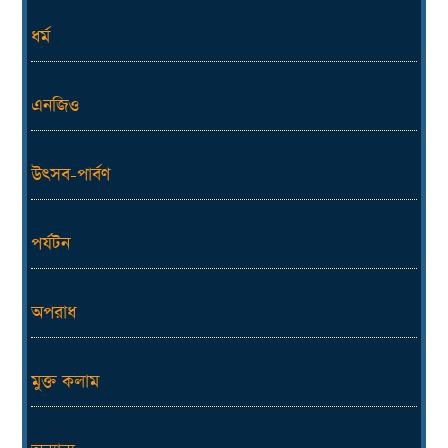
ধর্ম
এনজিও
উৎসব-পার্বণ
পর্যটন
অপরাধ
মুক্ত কলাম