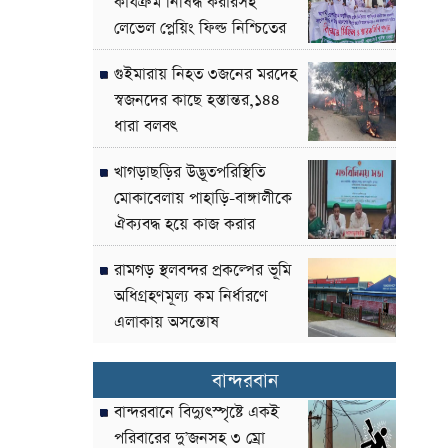
কার্যক্রম নিষিদ্ধ করারসহ
লেভেল প্লেয়িং ফিল্ড নিশ্চিতের
দাবী
গুইমারায় নিহত ৩জনের মরদেহ
স্বজনদের কাছে হস্তান্তর,১৪৪
ধারা বলবৎ
খাগড়াছড়ির উদ্ভূতপরিস্থিতি
মোকাবেলায় পাহাড়ি-বাঙ্গালীকে
ঐক্যবদ্ধ হয়ে কাজ করার
আহ্বান-পার্বত্য উপদেষ্টা
রামগড় স্থলবন্দর প্রকল্পের ভূমি
অধিগ্রহণমূল্য কম নির্ধারণে
এলাকায় অসন্তোষ
বান্দরবান
বান্দরবানে বিদ্যুৎস্পৃষ্টে একই
পরিবারের দু’জনসহ ৩ ম্রো