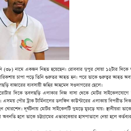
নি (৩৮) নামে একজন নিহত হয়েছেন। রোববার দুপুর সোয়া ১২টার দিকে
োরিকশায় চাপা পড়ে তিনি গুরুতর আহত হন। পরে তাকে গুরুত্বর আহত অবস্থায়
লছড়ি বাজারের ব্যবসায়ী জহির আহমেদ সওদাগরের ছেলে।
োয়া বারোটার দিকে তবলছড়ি এলাকার নিজ বাসা থেকে মোটর সাইকেলযোগে 
ান। এসময় পৌর ট্রাক টার্মিনালের ডলফিন কাউন্টারের এলাকায় বিপরীত দ
হন খোরশেদ। দূর্ঘটনায় মোটর সাইকেলটি দুমড়ে মুচড়ে যায়। স্থানীয়রা তাকে
থা অবনতি হলে তাকে চট্টগ্রামের এভারকেয়ার হাসপাতালে নেয়া হলে কর্তব্