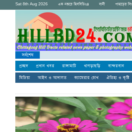
Sat 8th Aug 2026
এক নজরে হিলবিডি২৪
বানী
পাহাড়ের ল
সর্বশেষ
প্রচ্ছদ
প্রধান খবর
রাঙ্গামাটি
খাগড়াছড়ি
বান্দরবান
মিডিয়া
আইন ও আদালত
ক্যামেরার চোখ
ঐতিহ্য ও কৃষ্টি