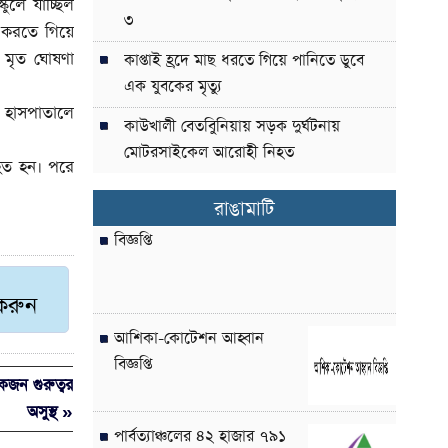
ুলে যাচ্ছিল
৩
ক করতে গিয়ে
ক মৃত ঘোষণা
কাপ্তাই হ্রদে মাছ ধরতে গিয়ে পানিতে ডুবে
এক যুবকের মৃত্যু
 হাসপাতালে
কাউখালী বেতবুিনিয়ায় সড়ক দুর্ঘটনায়
মোটরসাইকেল আরোহী নিহত
আহত হন। পরে
রাঙামাটি
বিজ্ঞপ্তি
 করুন
আশিকা-কোটেশন আহ্বান
বিজ্ঞপ্তি
কজন গুরুত্বর
অসুস্থ »
পার্বত্যাঞ্চলের ৪২ হাজার ৭৯১