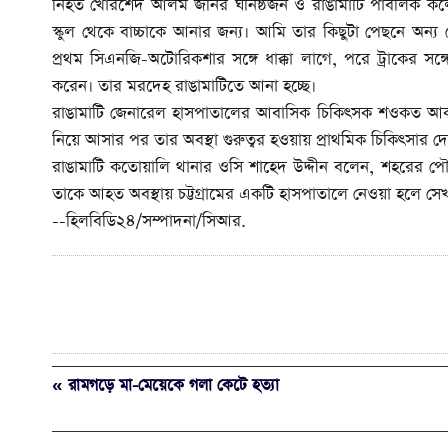
নিহত খোরশেদ আলম জনির ঘনিষ্ঠজন ও রাঙামাটি পাবলিক কলেজের
স্কুল থেকে বাচ্চাকে আনার জন্য। আমি তার কিছুটা পেছনে অন্
প্রথম সিএনজি-অটোরিকশার সঙ্গে ধাক্কা লাগে, পরে ট্রাকের সঙ্
করেন। তার মরদেহ রাঙামাটিতে আনা হচ্ছে।
রাঙামাটি জেনারেল হাসপাতালের আবাসিক চিকিৎসক শওকত আ
নিয়ে আসার পর তার অবস্থা গুরুত্বর হওয়ায় প্রাথমিক চিকিৎসার দ
রাঙামাটি কতোয়ালি থানার ওসি শাহেদ উদ্দীন বলেন, শহরের পৌ
তাকে আহত অবস্থায় চট্টগ্রামের একটি হাসপাতালে নেওয়া হলে সেখা
--হিলবিডি২৪/সম্পাদনা/সিআর.
« রামগড়ে মা-মেয়েকে গলা কেটে হত্যা