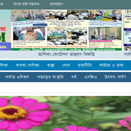
িংক
বাংলা ফন্ট সমস্যা?
যোগাযোগ
আশিকা-কোটেশন আহ্বান বিজ্ঞপ্তি
পার্বত্যাঞ্চল
শিক্ষা
ব্যবসা-বাণিজ্য
স্বাস্থ্য
খেলা
রাজনীতি
সাহিত্য ও ভাষা
পার্বত্য গুনিজন
পাহাড়ের সংস্কৃতি
ধর্ম
এনজিও
উৎসব-পার্বণ