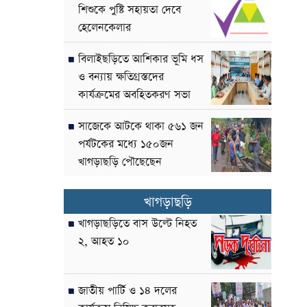
শিশুকে পুষ্টি সহায়তা দেবে
হেলেনকেলার
বিলাইছড়িতে আশিকার ভূমি ধস
ও বন্যায় ক্ষতিগ্রস্তদের
কার্যক্রমের অবহিতকরণ সভা
সাজেকে আটকে থাকা ৫৬১ জন
পর্যটকের মধ্যে ১৫০জন
খাগড়াছড়ি পৌছেছেন
খাগড়াছড়ি
খাগড়াছড়িতে বাস উল্টে নিহত
২, আহত ১০
জাতীয় পার্টি ও ১৪ দলের