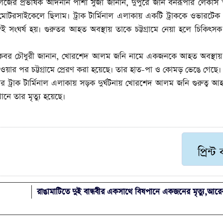
 প্রভাষক আদনান পাশা সুজা জানান, দুপুরে জনি বনরূপার লেকার্স স্ক
য মোটরসাইকেলে ছিলাম। ট্রাক টার্মিনাল এলাকায় একটি ট্রাককে ওভারটে
গেই সংঘর্ষ হয়। গুরুতর আহত অবস্থায় তাকে চট্টগ্রামে নেয়া হলে চিকিৎস
কবর চৌধুরী জানান, খোরশেদ আলম জনি নামে একজনকে আহত অবস্থায়
েওয়ার পর চট্টগ্রামে প্রেরণ করা হয়েছে। তার হাত-পা ও কোমড় ভেঙে গেছে।
র ট্রাক টার্মিনাল এলাকায় সড়ক দুর্ঘটনায় খোরশেদ আলম জনি গুরুত্ব 
নে তার মৃত্যু হয়েছে।
প্রিন্ট
রাঙামাটিতে দুই বান্ধবীর একসাথে বিষপানে একজনের মৃত্যু,আরে