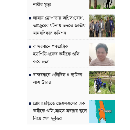
নারীর মৃত্যু
লামায় ম্রোপাড়ায় অগ্নিসংযোগ,
ভাঙচুরের ঘটনায় তদন্তে জাতীয়
মানবধিকার কমিশন
বান্দরবানে গণতান্ত্রিক
ইউপিডিএফের কর্মীকে গুলি
করে হত্যা
বান্দরবানে গুলিবিদ্ধ ৪ ব্যক্তির
লাশ উদ্ধার
রোয়াংছড়িতে জেএসএসের এক
কর্মীকে গুলি,আহত অবস্থায় তুলে
নিয়ে গেল দুর্বৃত্তরা