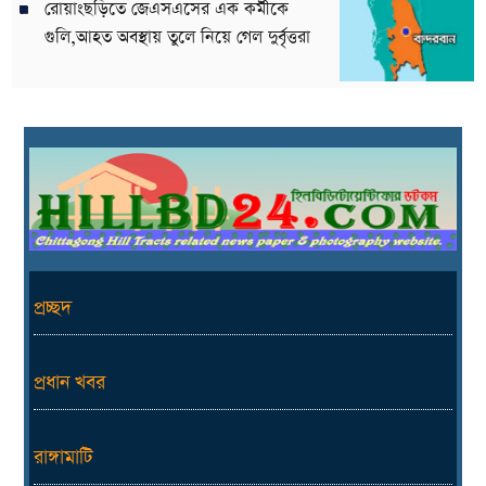
রোয়াংছড়িতে জেএসএসের এক কর্মীকে
গুলি,আহত অবস্থায় তুলে নিয়ে গেল দুর্বৃত্তরা
প্রচ্ছদ
প্রধান খবর
রাঙ্গামাটি