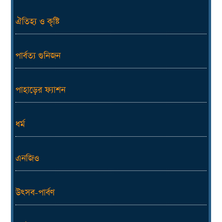
ঐতিহ্য ও কৃষ্টি
পার্বত্য গুনিজন
পাহাড়ের ফ্যাশন
ধর্ম
এনজিও
উৎসব-পার্বণ