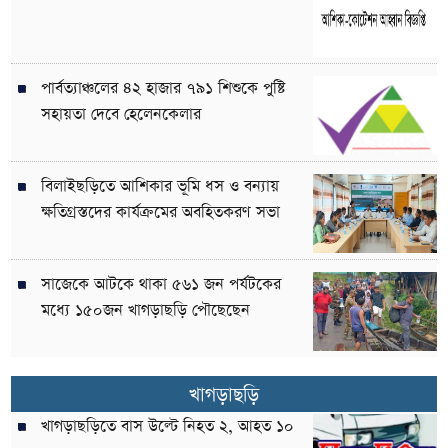
পার্বত্যাঞ্চলের ৪২ হাজার ৭৯১ শিশুকে পুষ্টি
সহায়তা দেবে হেলেনকেলার
বিলাইছড়িতে আশিকার ভূমি ধস ও বন্যায়
ক্ষতিগ্রস্তদের কার্যক্রমের অবহিতকরণ সভা
সাজেকে আটকে থাকা ৫৬১ জন পর্যটকের
মধ্যে ১৫০জন খাগড়াছড়ি পৌছেছেন
খাগড়াছড়ি
খাগড়াছড়িতে বাস উল্টে নিহত ২, আহত ১০