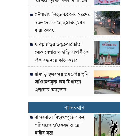
লেভেল প্লেয়িং ফিল্ড নিশ্চিতের
দাবী
গুইমারায় নিহত ৩জনের মরদেহ
স্বজনদের কাছে হস্তান্তর,১৪৪
ধারা বলবৎ
খাগড়াছড়ির উদ্ভূতপরিস্থিতি
মোকাবেলায় পাহাড়ি-বাঙ্গালীকে
ঐক্যবদ্ধ হয়ে কাজ করার
আহ্বান-পার্বত্য উপদেষ্টা
রামগড় স্থলবন্দর প্রকল্পের ভূমি
অধিগ্রহণমূল্য কম নির্ধারণে
এলাকায় অসন্তোষ
বান্দরবান
বান্দরবানে বিদ্যুৎস্পৃষ্টে একই
পরিবারের দু’জনসহ ৩ ম্রো
নারীর মৃত্যু