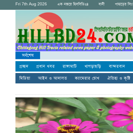
Fri 7th Aug 2026
এক নজরে হিলবিডি২৪
বানী
পাহাড়ের লি
সর্বশেষ
প্রচ্ছদ
প্রধান খবর
রাঙ্গামাটি
খাগড়াছড়ি
বান্দরবান
মিডিয়া
আইন ও আদালত
ক্যামেরার চোখ
ঐতিহ্য ও কৃষ্টি