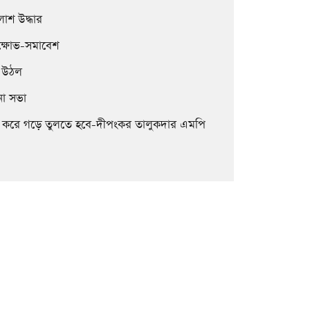
াশ উদ্ধার
িক্ষোভ-সমাবেশ
ে উঠল
না সভা
িক্ষিত করে গড়ে তুলতে হবে-দীপংকর তালুকদার এমপি