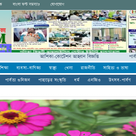
ংক
বাংলা ফন্ট সমস্যা?
যোগাযোগ
আশিকা-কোটেশন আহ্বান বিজ্ঞপ্তি
পার্বত্যাঞ্চল
শিক্ষা
ব্যবসা-বাণিজ্য
স্বাস্থ্য
খেলা
রাজনীতি
সাহিত্য ও ভাষা
পার্বত্য গুনিজন
পাহাড়ের সংস্কৃতি
ধর্ম
এনজিও
উৎসব-পার্বণ