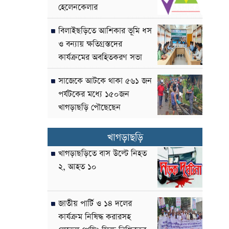
হেলেনকেলার
বিলাইছড়িতে আশিকার ভূমি ধস
ও বন্যায় ক্ষতিগ্রস্তদের
কার্যক্রমের অবহিতকরণ সভা
সাজেকে আটকে থাকা ৫৬১ জন
পর্যটকের মধ্যে ১৫০জন
খাগড়াছড়ি পৌছেছেন
খাগড়াছড়ি
খাগড়াছড়িতে বাস উল্টে নিহত
২, আহত ১০
জাতীয় পার্টি ও ১৪ দলের
কার্যক্রম নিষিদ্ধ করারসহ