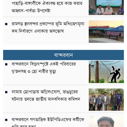
পাহাড়ি-বাঙ্গালীকে ঐক্যবদ্ধ হয়ে কাজ করার
আহ্বান-পার্বত্য উপদেষ্টা
রামগড় স্থলবন্দর প্রকল্পের ভূমি অধিগ্রহণমূল্য
কম নির্ধারণে এলাকায় অসন্তোষ
বান্দরবান
বান্দরবানে বিদ্যুৎস্পৃষ্টে একই পরিবারের
দু’জনসহ ৩ ম্রো নারীর মৃত্যু
লামায় ম্রোপাড়ায় অগ্নিসংযোগ, ভাঙচুরের
ঘটনায় তদন্তে জাতীয় মানবধিকার কমিশন
বান্দরবানে গণতান্ত্রিক ইউপিডিএফের কর্মীকে