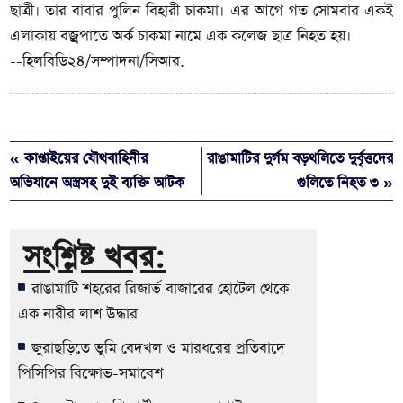
ছাত্রী।
তার বাবার পুলিন বিহারী চাকমা। এর আগে গত সোমবার একই
এলাকায় বজ্রপাতে অর্ক চাকমা নামে এক কলেজ ছাত্র নিহত হয়।
--হিলবিডি২৪/সম্পাদনা/সিআর.
« কাপ্তাইয়ের যৌথবাহিনীর
রাঙামাটির দুর্গম বড়থলিতে দুর্বৃত্তদের
অভিযানে অস্ত্রসহ দুই ব্যক্তি আটক
গুলিতে নিহত ৩ »
সংশ্লিষ্ট খবর:
রাঙামাটি শহরের রিজার্ভ বাজারের হোটেল থেকে
এক নারীর লাশ উদ্ধার
জুরাছড়িতে ভুমি বেদখল ও মারধরের প্রতিবাদে
পিসিপির বিক্ষোভ-সমাবেশ