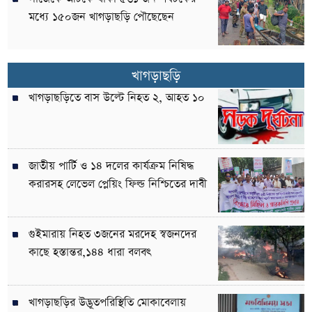
মধ্যে ১৫০জন খাগড়াছড়ি পৌছেছেন
খাগড়াছড়ি
খাগড়াছড়িতে বাস উল্টে নিহত ২, আহত ১০
জাতীয় পার্টি ও ১৪ দলের কার্যক্রম নিষিদ্ধ
করারসহ লেভেল প্লেয়িং ফিল্ড নিশ্চিতের দাবী
গুইমারায় নিহত ৩জনের মরদেহ স্বজনদের
কাছে হস্তান্তর,১৪৪ ধারা বলবৎ
খাগড়াছড়ির উদ্ভূতপরিস্থিতি মোকাবেলায়