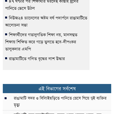
৪৭ ঘন্টার পর শিক্ষার্থীর মরদেহ কাপ্তাই হ্রদের
পানিতে ভেসে উঠল
নিউজ২৪ চ্যানেলের অষ্টম বর্ষ পদার্পনে রাঙামাটিতে
আলোচনা সভা
শিক্ষার্থীদের গতানুগতিক শিক্ষা নয়, মানসম্মত
শিক্ষায় শিক্ষিত করে গড়ে তুলতে হবে-দীপংকর
তালুকদার এমপি
রাঙামাটিতে গলিত বৃদ্ধের লাশ উদ্ধার
এই বিভাগের সর্বশেষ
রাঙামাটি সদর ও বিলািইছড়িতে পানিতে ভেসে গিয়ে দুই ব্যক্তির
মৃত্যু