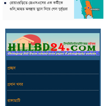
রোয়াংছড়িতে জেএসএসের এক কর্মীকে
গুলি,আহত অবস্থায় তুলে নিয়ে গেল দুর্বৃত্তরা
প্রচ্ছদ
প্রধান খবর
রাঙ্গামাটি