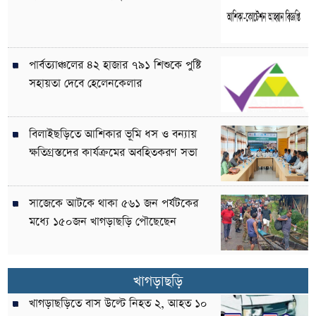
পার্বত্যাঞ্চলের ৪২ হাজার ৭৯১ শিশুকে পুষ্টি
সহায়তা দেবে হেলেনকেলার
বিলাইছড়িতে আশিকার ভূমি ধস ও বন্যায়
ক্ষতিগ্রস্তদের কার্যক্রমের অবহিতকরণ সভা
সাজেকে আটকে থাকা ৫৬১ জন পর্যটকের
মধ্যে ১৫০জন খাগড়াছড়ি পৌছেছেন
খাগড়াছড়ি
খাগড়াছড়িতে বাস উল্টে নিহত ২, আহত ১০