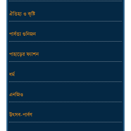
ঐতিহ্য ও কৃষ্টি
পার্বত্য গুনিজন
পাহাড়ের ফ্যাশন
ধর্ম
এনজিও
উৎসব-পার্বণ