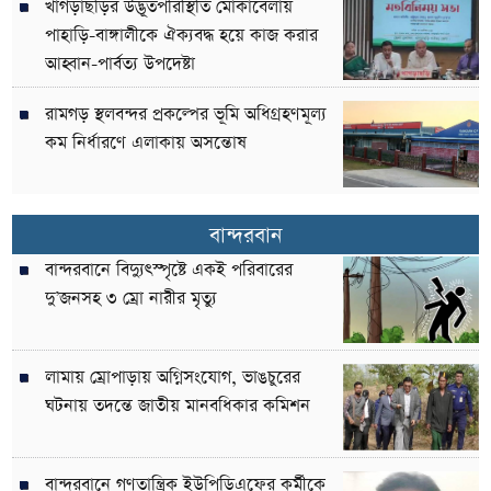
খাগড়াছড়ির উদ্ভূতপরিস্থিতি মোকাবেলায়
পাহাড়ি-বাঙ্গালীকে ঐক্যবদ্ধ হয়ে কাজ করার
আহ্বান-পার্বত্য উপদেষ্টা
রামগড় স্থলবন্দর প্রকল্পের ভূমি অধিগ্রহণমূল্য
কম নির্ধারণে এলাকায় অসন্তোষ
বান্দরবান
বান্দরবানে বিদ্যুৎস্পৃষ্টে একই পরিবারের
দু’জনসহ ৩ ম্রো নারীর মৃত্যু
লামায় ম্রোপাড়ায় অগ্নিসংযোগ, ভাঙচুরের
ঘটনায় তদন্তে জাতীয় মানবধিকার কমিশন
বান্দরবানে গণতান্ত্রিক ইউপিডিএফের কর্মীকে