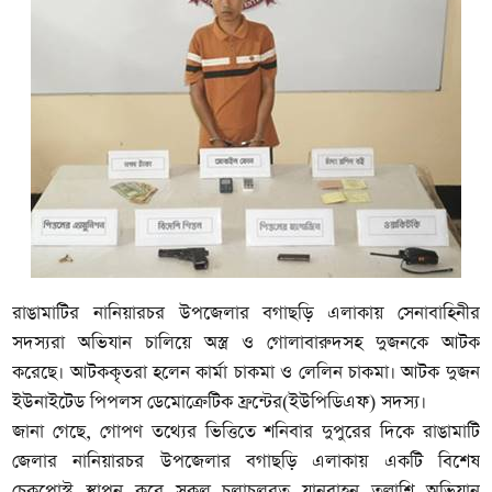
রাঙামাটির নানিয়ারচর উপজেলার বগাছড়ি এলাকায় সেনাবাহিনীর
সদস্যরা অভিযান চালিয়ে অস্ত্র ও গোলাবারুদসহ দুজনকে আটক
করেছে। আটককৃতরা হলেন কার্মা চাকমা ও লেলিন চাকমা। আটক দুজন
ইউনাইটেড পিপলস ডেমোক্রেটিক ফ্রন্টের(ইউপিডিএফ) সদস্য।
জানা গেছে, গোপণ তথ্যের ভিত্তিতে শনিবার দুপুরের দিকে রাঙামাটি
জেলার নানিয়ারচর উপজেলার বগাছড়ি এলাকায় একটি বিশেষ
চেকপোস্ট স্থাপন করে সকল চলাচলরত যানবাহন তল্লাশি অভিযান