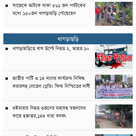
সাজেকে আটকে থাকা ৫৬১ জন পর্যটকের
মধ্যে ১৫০জন খাগড়াছড়ি পৌছেছেন
খাগড়াছড়ি
খাগড়াছড়িতে বাস উল্টে নিহত ২, আহত ১০
জাতীয় পার্টি ও ১৪ দলের কার্যক্রম নিষিদ্ধ
করারসহ লেভেল প্লেয়িং ফিল্ড নিশ্চিতের দাবী
গুইমারায় নিহত ৩জনের মরদেহ স্বজনদের
কাছে হস্তান্তর,১৪৪ ধারা বলবৎ