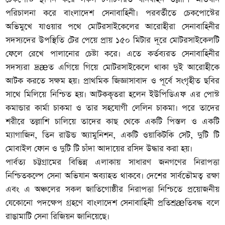
পরিচালনা করে বাংলাদেশ সেনাবাহিনী। পরবর্তীতে চেকপোস্টের
অভিমুখে যাওয়ার পথে মোটরসাইকেলের আরোহীরা সেনাবাহিনীর
সদস্যদের উপস্থিতি টের পেয়ে প্রায় ১৫০ মিটার দূরে মোটরসাইকেলটি
ফেলে রেখে পালানোর চেষ্টা করে। এতে কর্তব্যরত সেনাবাহিনীর
সদস্যরা দ্রæত এগিয়ে গিয়ে মোটরসাইকেলে থাকা দুই আরোহীকে
আটক করতে সক্ষম হয়। প্রাথমিক জিজ্ঞাসাবাদ ও পূর্বে সংগৃহীত ছবির
সাথে মিলিয়ে নিশ্চিত হয়। আটককৃতরা হলেন ইউপিডিএফ এর পোস্ট
কমান্ডার কার্মা চাকমা ও তার সহযোগী লেলিন চাকমা। পরে তাদের
শরীরে তল্লাশি চালিয়ে তাদের কাছ থেকে একটি পিস্তল ও একটি
ম্যাগাজিন, তিন রাউন্ড অ্যামুনিশন, একটি ওয়াকিটকি সেট, দুটি টি
মোবাইল ফোন ও দুটি টি চাঁদা আদায়ের রসিদ উদ্ধার করা হয়।
পার্বত্য চট্টগ্রামের বিভিন্ন এলাকায় সাধারণ জনগণের নিরাপত্তা
নিশ্চিতকল্পে সেনা অভিযান অব্যাহত থাকবে। দেশের সার্বভৌমত্ব রক্ষা
এবং এ অঞ্চলের সকল জাতিগোষ্ঠীর নিরাপত্তা নিশ্চিতে প্রয়োজনীয়
যেকোনো পদক্ষেপ গ্রহণে বাংলাদেশ সেনাবাহিনী প্রতিশ্রæতিবদ্ধ বলে
রাঙামাটি সেনা রিজিয়ন জানিয়েছে।