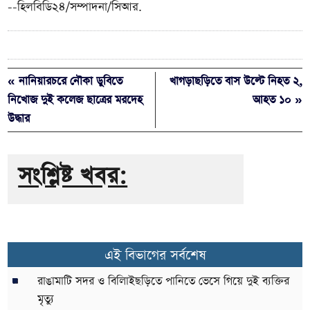
--হিলবিডি২৪/সম্পাদনা/সিআর.
« নানিয়ারচরে নৌকা ডুবিতে
খাগড়াছড়িতে বাস উল্টে নিহত ২,
নিখোজ দুই কলেজ ছাত্রের মরদেহ
আহত ১০ »
উদ্ধার
সংশ্লিষ্ট খবর:
এই বিভাগের সর্বশেষ
রাঙামাটি সদর ও বিলািইছড়িতে পানিতে ভেসে গিয়ে দুই ব্যক্তির
মৃত্যু