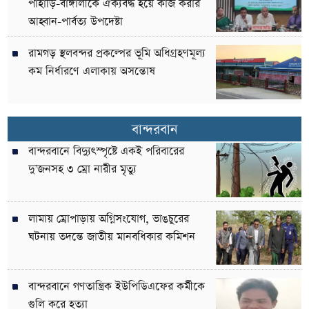
পাহাড়ি-বাঙ্গালীকে ঐক্যবদ্ধ হয়ে কাজ করার
আহ্বান-পার্বত্য উপদেষ্টা
রামগড় স্থলবন্দর প্রকল্পের ভূমি অধিগ্রহণমূল্য
কম নির্ধারণে এলাকায় অসন্তোষ
বান্দরবান
বান্দরবানে বিদ্যুৎস্পৃষ্টে একই পরিবারের
দু’জনসহ ৩ ম্রো নারীর মৃত্যু
লামায় ম্রোপাড়ায় অগ্নিসংযোগ, ভাঙচুরের
ঘটনায় তদন্তে জাতীয় মানবধিকার কমিশন
বান্দরবানে গণতান্ত্রিক ইউপিডিএফের কর্মীকে
গুলি করে হত্যা