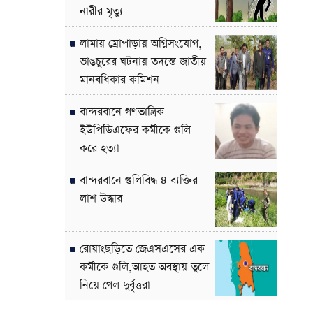
নারীর মৃত্যু
লামায় ম্রোপাড়ায় অগ্নিসংযোগ,
ভাঙচুরের ঘটনায় তদন্তে জাতীয়
মানবধিকার কমিশন
বান্দরবানে গণতান্ত্রিক
ইউপিডিএফের কর্মীকে গুলি
করে হত্যা
বান্দরবানে গুলিবিদ্ধ ৪ ব্যক্তির
লাশ উদ্ধার
রোয়াংছড়িতে জেএসএসের এক
কর্মীকে গুলি,আহত অবস্থায় তুলে
নিয়ে গেল দুর্বৃত্তরা