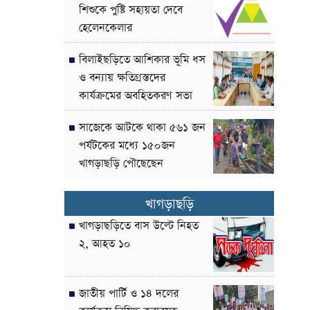
শিশুকে পুষ্টি সহায়তা দেবে
হেলেনকেলার
বিলাইছড়িতে আশিকার ভূমি ধস
ও বন্যায় ক্ষতিগ্রস্তদের
কার্যক্রমের অবহিতকরণ সভা
সাজেকে আটকে থাকা ৫৬১ জন
পর্যটকের মধ্যে ১৫০জন
খাগড়াছড়ি পৌছেছেন
খাগড়াছড়ি
খাগড়াছড়িতে বাস উল্টে নিহত
২, আহত ১০
জাতীয় পার্টি ও ১৪ দলের