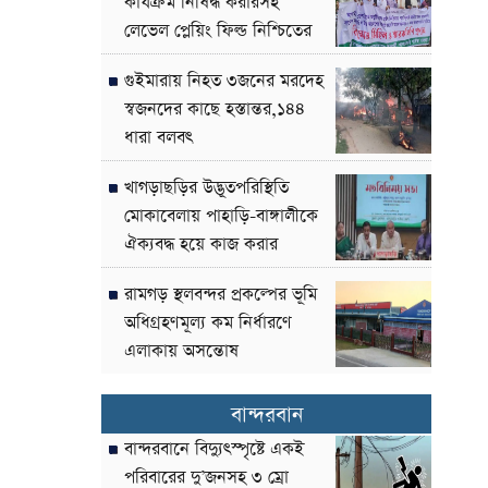
কার্যক্রম নিষিদ্ধ করারসহ
লেভেল প্লেয়িং ফিল্ড নিশ্চিতের
দাবী
গুইমারায় নিহত ৩জনের মরদেহ
স্বজনদের কাছে হস্তান্তর,১৪৪
ধারা বলবৎ
খাগড়াছড়ির উদ্ভূতপরিস্থিতি
মোকাবেলায় পাহাড়ি-বাঙ্গালীকে
ঐক্যবদ্ধ হয়ে কাজ করার
আহ্বান-পার্বত্য উপদেষ্টা
রামগড় স্থলবন্দর প্রকল্পের ভূমি
অধিগ্রহণমূল্য কম নির্ধারণে
এলাকায় অসন্তোষ
বান্দরবান
বান্দরবানে বিদ্যুৎস্পৃষ্টে একই
পরিবারের দু’জনসহ ৩ ম্রো