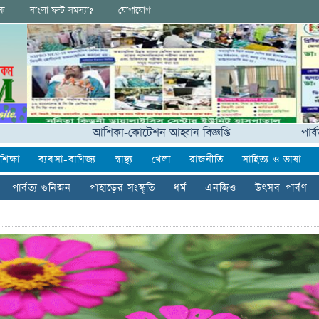
ংক
বাংলা ফন্ট সমস্যা?
যোগাযোগ
আশিকা-কোটেশন আহ্বান বিজ্ঞপ্তি
পার্বত্যাঞ্চলে
শিক্ষা
ব্যবসা-বাণিজ্য
স্বাস্থ্য
খেলা
রাজনীতি
সাহিত্য ও ভাষা
পার্বত্য গুনিজন
পাহাড়ের সংস্কৃতি
ধর্ম
এনজিও
উৎসব-পার্বণ