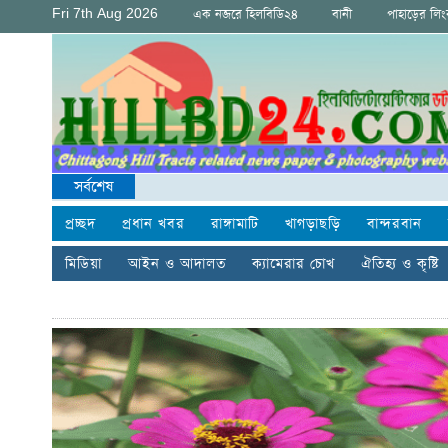
Fri 7th Aug 2026
এক নজরে হিলবিডি২৪
বানী
পাহাড়ের লি
সর্বশেষ
প্রচ্ছদ
প্রধান খবর
রাঙ্গামাটি
খাগড়াছড়ি
বান্দরবান
মিডিয়া
আইন ও আদালত
ক্যামেরার চোখ
ঐতিহ্য ও কৃষ্টি