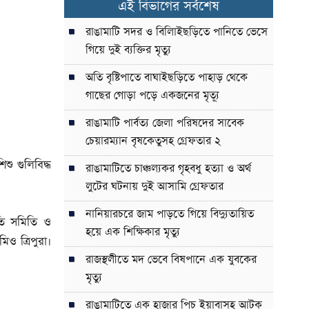
এই বিভাগের সর্বশেষ
রাঙামাটি সদর ও বিলািইছড়িতে পানিতে ভেসে
গিয়ে দুই ব্যক্তির মৃত্যু
অতি বৃষ্টিপাতে বাঘাইছড়িতে পাহাড় থেকে
গাছের গোড়া পড়ে একজনের মৃত্যূ
রাঙামাটি পার্বত্য জেলা পরিষদের সাবেক
চেয়ারম্যান বৃষকেতুসহ গ্রেফতার ২
ু গুলিবিদ্ধ
রাঙামাটিতে চাঞ্চল্যকর গৃহবধু হত্যা ও অর্থ
লুটের ঘটনায় দুই আসামি গ্রেফতার
নানিয়ারচরে জাম পাড়তে গিয়ে বিদ্যুতায়িত
হতি সমিতি ও
হয়ে এক শিক্ষিকার মৃত্যু
ও ত্রিপুরা।
রাজস্থলীতে মদ ভেবে বিষপানে এক যুবকের
মৃত্যু
রাঙামাটিতে এক হাজার পিচ ইয়াবাসহ আটক