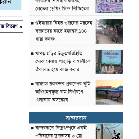
 করুন
কার্যক্রম নিষিদ্ধ করারসহ
লেভেল প্লেয়িং ফিল্ড নিশ্চিতের
দাবী
গুইমারায় নিহত ৩জনের মরদেহ
ীজ বিতরণ »
স্বজনদের কাছে হস্তান্তর,১৪৪
ধারা বলবৎ
খাগড়াছড়ির উদ্ভূতপরিস্থিতি
মোকাবেলায় পাহাড়ি-বাঙ্গালীকে
ঐক্যবদ্ধ হয়ে কাজ করার
আহ্বান-পার্বত্য উপদেষ্টা
রামগড় স্থলবন্দর প্রকল্পের ভূমি
অধিগ্রহণমূল্য কম নির্ধারণে
এলাকায় অসন্তোষ
বান্দরবান
বান্দরবানে বিদ্যুৎস্পৃষ্টে একই
পরিবারের দু’জনসহ ৩ ম্রো