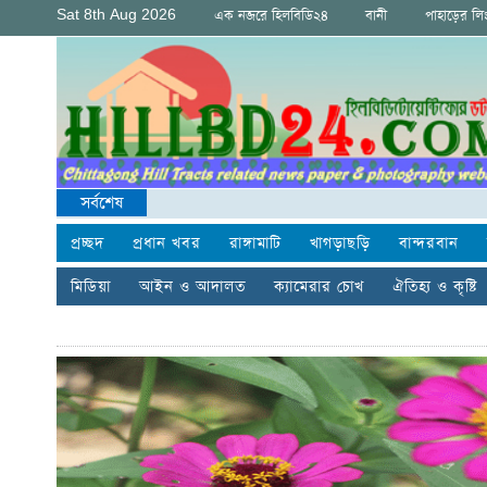
Sat 8th Aug 2026
এক নজরে হিলবিডি২৪
বানী
পাহাড়ের ল
সর্বশেষ
প্রচ্ছদ
প্রধান খবর
রাঙ্গামাটি
খাগড়াছড়ি
বান্দরবান
মিডিয়া
আইন ও আদালত
ক্যামেরার চোখ
ঐতিহ্য ও কৃষ্টি