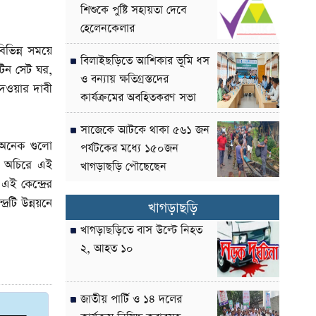
শিশুকে পুষ্টি সহায়তা দেবে
হেলেনকেলার
িভিন্ন সময়ে
বিলাইছড়িতে আশিকার ভূমি ধস
টিন সেট ঘর,
ও বন্যায় ক্ষতিগ্রস্তদের
 দেওয়ার দাবী
কার্যক্রমের অবহিতকরণ সভা
সাজেকে আটকে থাকা ৫৬১ জন
র অনেক গুলো
পর্যটকের মধ্যে ১৫০জন
ন অচিরে এই
খাগড়াছড়ি পৌছেছেন
ই কেন্দ্রের
রটি উন্নয়নে
খাগড়াছড়ি
খাগড়াছড়িতে বাস উল্টে নিহত
২, আহত ১০
জাতীয় পার্টি ও ১৪ দলের