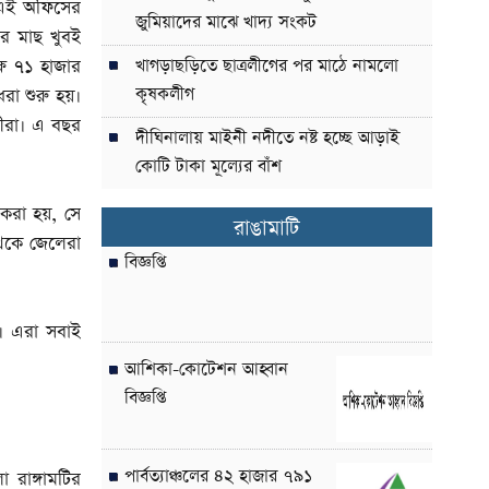
ে এই অফিসের
জুমিয়াদের মাঝে খাদ্য সংকট
ের মাছ খুবই
্ষ ৭১ হাজার
খাগড়াছড়িতে ছাত্রলীগের পর মাঠে নামলো
কৃষকলীগ
রা শুরু হয়।
ীরা। এ বছর
দীঘিনালায় মাইনী নদীতে নষ্ট হচ্ছে আড়াই
কোটি টাকা মূল্যের বাঁশ
 করা হয়, সে
রাঙামাটি
 থেকে জেলেরা
বিজ্ঞপ্তি
। এরা সবাই
আশিকা-কোটেশন আহ্বান
বিজ্ঞপ্তি
পার্বত্যাঞ্চলের ৪২ হাজার ৭৯১
রাঙ্গামটির