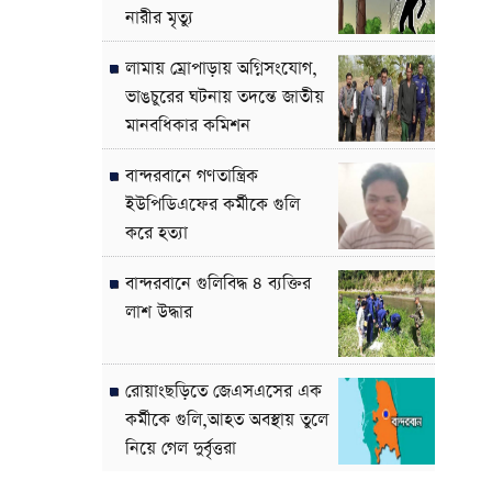
নারীর মৃত্যু
লামায় ম্রোপাড়ায় অগ্নিসংযোগ,
ভাঙচুরের ঘটনায় তদন্তে জাতীয়
মানবধিকার কমিশন
বান্দরবানে গণতান্ত্রিক
ইউপিডিএফের কর্মীকে গুলি
করে হত্যা
বান্দরবানে গুলিবিদ্ধ ৪ ব্যক্তির
লাশ উদ্ধার
রোয়াংছড়িতে জেএসএসের এক
কর্মীকে গুলি,আহত অবস্থায় তুলে
নিয়ে গেল দুর্বৃত্তরা