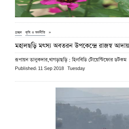
»
প্রচ্ছদ
কৃষি ও অর্থনীতি
মহালছড়ি মৎস্য অবতরন উপকেন্দ্রে রাজস্ব আদা
রূপায়ন তালুকদার,খাগড়াছড়ি
: হিলবিডি টোয়েন্টিফোর ডটকম
Published: 11 Sep 2018 Tuesday