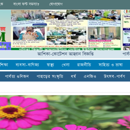
িংক
বাংলা ফন্ট সমস্যা?
যোগাযোগ
আশিকা-কোটেশন আহ্বান বিজ্ঞপ্তি
পার্বত্যাঞ্চলের
শিক্ষা
ব্যবসা-বাণিজ্য
স্বাস্থ্য
খেলা
রাজনীতি
সাহিত্য ও ভাষা
পার্বত্য গুনিজন
পাহাড়ের সংস্কৃতি
ধর্ম
এনজিও
উৎসব-পার্বণ