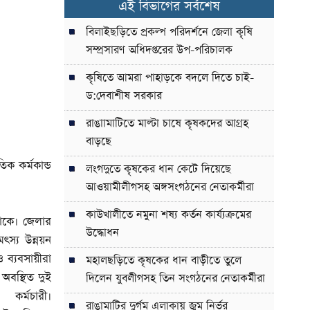
এই বিভাগের সর্বশেষ
বিলাইছড়িতে প্রকল্প পরিদর্শনে জেলা কৃষি
সম্প্রসারণ অধিদপ্তরের উপ-পরিচালক
কৃষিতে আমরা পাহাড়কে বদলে দিতে চাই-
ড:দেবাশীষ সরকার
রাঙাামাটিতে মাল্টা চাষে কৃষকদের আগ্রহ
বাড়ছে
ক কর্মকান্ড
লংগদুতে কৃষকের ধান কেটে দিয়েছে
আওয়ামীলীগসহ অঙ্গসংগঠনের নেতাকর্মীরা
কাউখালীতে নমুনা শষ্য কর্তন কার্য্যক্রমের
থাকে। জেলার
উদ্ধোধন
ৎস্য উন্নয়ন
 ব্যবসায়ীরা
মহালছড়িতে কৃষকের ধান বাড়ীতে তুলে
অবস্থিত দুই
দিলেন যুবলীগসহ তিন সংগঠনের নেতাকর্মীরা
্মচারী।
রাঙামাটির দুর্গম এলাকায় জুম নির্ভর