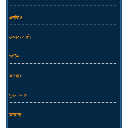
এনজিও
উৎসব-পার্বণ
পর্যটন
অপরাধ
মুক্ত কলাম
অন্যান্য