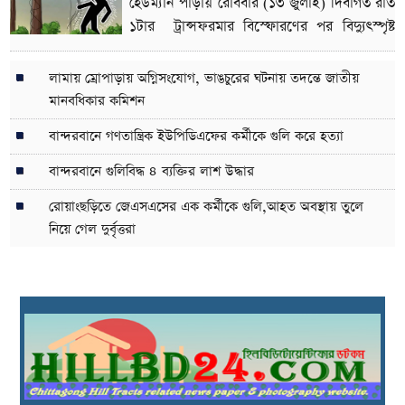
হেডম্যান পাড়ায়
রোববার (১৩ জুলাই) দিবাগত রাত
১টার ট্রান্সফরমার বিস্ফোরণের পর বিদ্যুৎস্পৃষ্ট
হয়ে একই পরিবারের
লামায় ম্রোপাড়ায় অগ্নিসংযোগ, ভাঙচুরের ঘটনায় তদন্তে জাতীয়
মানবধিকার কমিশন
বান্দরবানে গণতান্ত্রিক ইউপিডিএফের কর্মীকে গুলি করে হত্যা
বান্দরবানে গুলিবিদ্ধ ৪ ব্যক্তির লাশ উদ্ধার
রোয়াংছড়িতে জেএসএসের এক কর্মীকে গুলি,আহত অবস্থায় তুলে
নিয়ে গেল দুর্বৃত্তরা