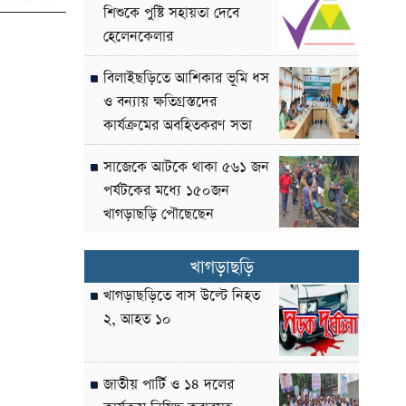
শিশুকে পুষ্টি সহায়তা দেবে
হেলেনকেলার
বিলাইছড়িতে আশিকার ভূমি ধস
ও বন্যায় ক্ষতিগ্রস্তদের
কার্যক্রমের অবহিতকরণ সভা
সাজেকে আটকে থাকা ৫৬১ জন
পর্যটকের মধ্যে ১৫০জন
খাগড়াছড়ি পৌছেছেন
খাগড়াছড়ি
খাগড়াছড়িতে বাস উল্টে নিহত
২, আহত ১০
জাতীয় পার্টি ও ১৪ দলের