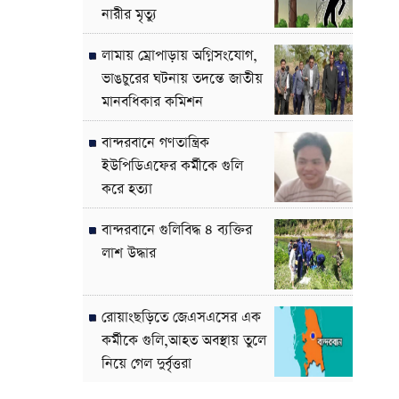
নারীর মৃত্যু
লামায় ম্রোপাড়ায় অগ্নিসংযোগ,
ভাঙচুরের ঘটনায় তদন্তে জাতীয়
মানবধিকার কমিশন
বান্দরবানে গণতান্ত্রিক
ইউপিডিএফের কর্মীকে গুলি
করে হত্যা
বান্দরবানে গুলিবিদ্ধ ৪ ব্যক্তির
লাশ উদ্ধার
রোয়াংছড়িতে জেএসএসের এক
কর্মীকে গুলি,আহত অবস্থায় তুলে
নিয়ে গেল দুর্বৃত্তরা