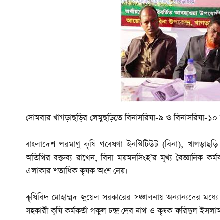
সোমবার খাগড়াছড়ির লেমুছড়িতে বিনাসরিষা-৯ ও বিনাসরিষা-১০ সম্প
বাংলাদেশ পরমাণু কৃষি গবেষণা ইনস্টিটিউট (বিনা), খাগড়াছড়ি উপক
অতিথির বক্তব্য রাখেন, বিনা ময়মনসিংহ’র মূখ্য বৈজ্ঞানিক ক
এলাকার শতাধিক কৃষক অংশ নেয়।
কৃষিবিদ মোহাম্মদ জুয়েল সরকারের সঞ্চালনায় অন্যান্যদের মধ্
সহকারী কৃষি কর্মকর্তা গকুল চন্দ্র দেব নাথ ও কৃষক ফরিদুল ইসলা