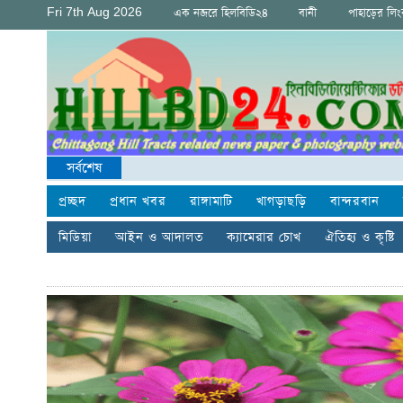
Fri 7th Aug 2026
এক নজরে হিলবিডি২৪
বানী
পাহাড়ের লি
সর্বশেষ
প্রচ্ছদ
প্রধান খবর
রাঙ্গামাটি
খাগড়াছড়ি
বান্দরবান
মিডিয়া
আইন ও আদালত
ক্যামেরার চোখ
ঐতিহ্য ও কৃষ্টি