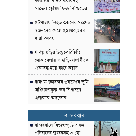
কার্যক্রম নিষিদ্ধ করারসহ
লেভেল প্লেয়িং ফিল্ড নিশ্চিতের
দাবী
গুইমারায় নিহত ৩জনের মরদেহ
স্বজনদের কাছে হস্তান্তর,১৪৪
ধারা বলবৎ
খাগড়াছড়ির উদ্ভূতপরিস্থিতি
মোকাবেলায় পাহাড়ি-বাঙ্গালীকে
ঐক্যবদ্ধ হয়ে কাজ করার
আহ্বান-পার্বত্য উপদেষ্টা
রামগড় স্থলবন্দর প্রকল্পের ভূমি
অধিগ্রহণমূল্য কম নির্ধারণে
এলাকায় অসন্তোষ
বান্দরবান
বান্দরবানে বিদ্যুৎস্পৃষ্টে একই
পরিবারের দু’জনসহ ৩ ম্রো