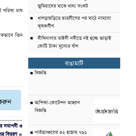
জুমিয়াদের মাঝে খাদ্য সংকট
 সরিষা চাষ
খাগড়াছড়িতে ছাত্রলীগের পর মাঠে নামলো
কৃষকলীগ
ুলকভাবে তিন
দীঘিনালায় মাইনী নদীতে নষ্ট হচ্ছে আড়াই
কোটি টাকা মূল্যের বাঁশ
রাঙামাটি
বিজ্ঞপ্তি
 করুন
আশিকা-কোটেশন আহ্বান
বিজ্ঞপ্তি
সের সমাপনী ও
পার্বত্যাঞ্চলের ৪২ হাজার ৭৯১
ত্র বিতরণ »