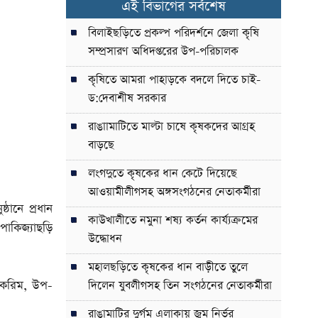
এই বিভাগের সর্বশেষ
বিলাইছড়িতে প্রকল্প পরিদর্শনে জেলা কৃষি
সম্প্রসারণ অধিদপ্তরের উপ-পরিচালক
কৃষিতে আমরা পাহাড়কে বদলে দিতে চাই-
ড:দেবাশীষ সরকার
রাঙাামাটিতে মাল্টা চাষে কৃষকদের আগ্রহ
বাড়ছে
লংগদুতে কৃষকের ধান কেটে দিয়েছে
আওয়ামীলীগসহ অঙ্গসংগঠনের নেতাকর্মীরা
্ঠানে প্রধান
কাউখালীতে নমুনা শষ্য কর্তন কার্য্যক্রমের
পাকিজ্যাছড়ি
উদ্ধোধন
মহালছড়িতে কৃষকের ধান বাড়ীতে তুলে
ল করিম, উপ-
দিলেন যুবলীগসহ তিন সংগঠনের নেতাকর্মীরা
রাঙামাটির দুর্গম এলাকায় জুম নির্ভর