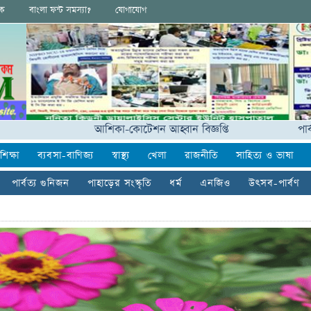
ংক
বাংলা ফন্ট সমস্যা?
যোগাযোগ
আশিকা-কোটেশন আহ্বান বিজ্ঞপ্তি
পার্বত্যাঞ্চল
শিক্ষা
ব্যবসা-বাণিজ্য
স্বাস্থ্য
খেলা
রাজনীতি
সাহিত্য ও ভাষা
পার্বত্য গুনিজন
পাহাড়ের সংস্কৃতি
ধর্ম
এনজিও
উৎসব-পার্বণ